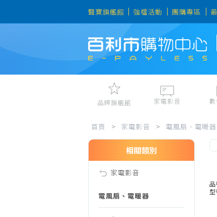
聲寶旗艦館
強檔活動
團購專區
家電影音
數
品牌旗艦館
家
視聽娛樂
手機、平
首頁
>
家電影音
>
電風扇、電暖器
冷暖空調
數位周邊
電冰箱、冷凍櫃
筆電、桌
相關類別
電
洗衣機、乾衣機
資訊周邊
家電影音
電風扇、電暖器
影
品
型
清淨機、除濕機
電風扇、電暖器
廚衛三機