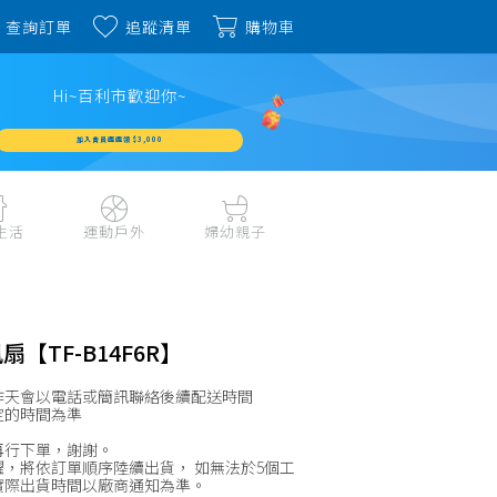
查詢訂單
追蹤清單
購物車
Hi~百利市歡迎你~
加入會員週週領 $3,000
生活
運動戶外
婦幼親子
戶外露營、登山用品
嬰幼成長、清潔日用
水上運動、潛水
哺育餐食、奶瓶奶嘴
旅行用品、行李箱、
書包、兒童生活用品
【TF-B14F6R】
雨具
品
外出用品
健身、運動器材
作天會以電話或簡訊聯絡後續配送時間
玩具、積木、拼圖
定的時間為準
運動配件、護具
寵物用品
教具、童書、美勞
再行下單，謝謝。
自行車、電動車系列
，將依訂單順序陸續出貨， 如無法於5個工
家庭護理 、銀髮生活
實際出貨時間以廠商通知為準。