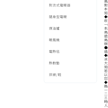
商
對流式電暖器
對
本
如
隨身型電暖
◆
收
一
煤油爐
本
商
退
暖風機
商
辦
●
電熱毯
造
◆
冰
熱敷墊
大
如
若
烘被/鞋
以
您
◆
務
一
二
三
時
人