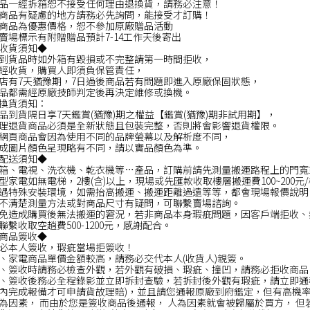
品一經拆箱恕不接受任何理由退換貨，請務必注意！
商品有疑慮的地方請務必先詢問，能接受才訂購！
商品為優惠價格，恕不參加原廠贈品活動
賣場標示有附贈贈品預計7-14工作天後寄出
收貨須知◆
到貨品時如外箱有毀損或不完整請第一時間拒收，
經收貨，購買人即須負保管責任，
店有7天猶豫期，7日過後商品若有問題即進入原廠保固狀態，
品都需經原廠技師判定後再決定維修或換機。
換貨須知：
品到貨隔日享7天鑑賞(猶豫)期之權益【鑑賞(猶豫)期非試用期】，
理退貨商品必須是全新狀態且包裝完整，否則將會影響退貨權限。
網頁商品會因為使用不同的品牌螢幕以及解析度不同，
成圖片顏色呈現略有不同，請以實品顏色為準。
配送須知◆
箱、電視、洗衣機、乾衣機等…產品，訂購前請先測量搬運路程上的門寬
型家電如無電梯，2樓(含)以上，現場或先匯款收取樓層搬運費100~200元
遇特殊安裝環境，如需抬高搬運、搬運距離過遠等等，都會現場報價說明
不清楚測量方法或對商品尺寸有疑問，可聯繫賣場諮詢。
免造成購買後無法搬運的窘況，若非商品本身瑕疵問題，因客戶端拒收、
聯繫收取空趟費500-1200元，感謝配合。
商品簽收◆
必本人簽收，瑕疵當場拒簽收！
、家電商品單價金額較高，請務必交代本人(收貨人)親簽。
、簽收時請務必檢查外觀，若外觀有破損、瑕疵、撞凹，請務必拒收商品
、簽收後務必全程錄影並立即拆封查驗，若拆封後外觀有瑕疵，請立即通報
內完成報備才可申請貨故理賠)，並且請您通報原廠到府鑑定，但有高機
為因素， 而由於您是簽收商品後通報， 人為因素就會被歸屬於買方， 但