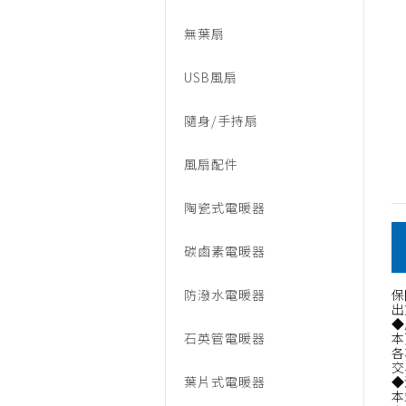
箱
無葉扇
扇
USB風扇
隨身/手持扇
風扇配件
陶瓷式電暖器
碳鹵素電暖器
防潑水電暖器
保
出
◆
石英管電暖器
本
各
交
葉片式電暖器
◆
本