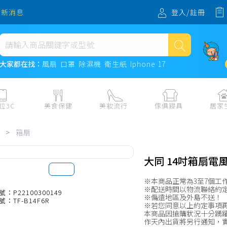
登入/註冊
最新消息
熱門搜尋
大家都在找：
風扇
口罩
除濕機
衛生紙
Iphone 17
風扇
口罩
位3C
美食保健
美妝流行
傢俱寢具
居家
除濕機
板、周邊
保健食品
美妝保養
收納
日用耗品
>
箱扇
衛生紙
電子票券
流行配飾
傢俱、床墊
居家清潔
機
紙本票券
寢具
餐廚
Iphone 17
大同 14吋箱扇電風扇
水、飲料、沖泡
傢飾百貨
生活其他用
※本商品正常為3至7個工
民生食材、烹飪調味
衛浴
成人用品🔞
※配送時間以物流聯絡約
號：P22100300149
※偏遠地區及外島不送！
號：TF-B14F6R
熟食、小吃、滷味
居家裝修
寵物飼料、
※若您同意以上約定事項
本商品因搶購狀況十分踴躍
零食、果乾、肉乾
開運
作天內出貨將另行通知，