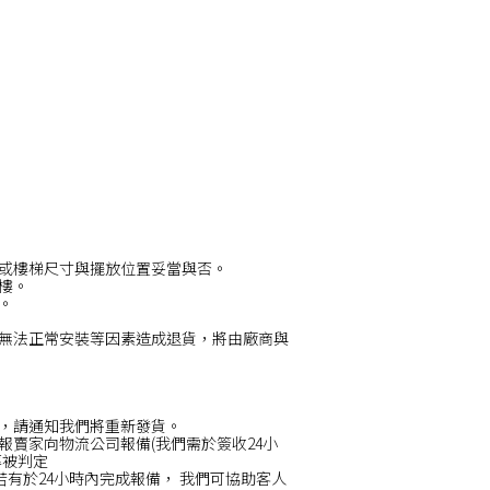
或樓梯尺寸與擺放位置妥當與否。
/樓。
。
無法正常安裝等因素造成退貨，將由廠商與
，請通知我們將重新發貨。
賣家向物流公司報備(我們需於簽收24小
率被判定
若有於24小時內完成報備， 我們可協助客人