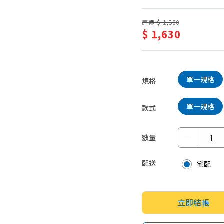
蛋糕甜點、冰品
園藝植栽
原價 $ 1,800
生鮮、蔬果 (免稅)
$ 1,630
生鮮、蔬果 (應稅)
單一規格
規格
單一規格
款式
－
數量
配送
宅配
立即結帳