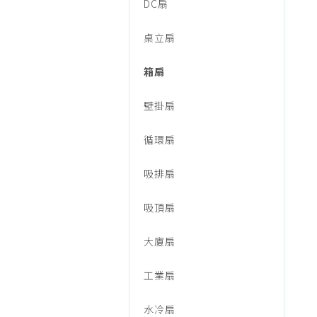
音/
DC扇
烹調家電
廚房家電
桌立扇
電
飲水、咖啡
箱扇
美容家電
風
生活家電
壁掛扇
福利品專區
扇、
循環扇
吸排扇
電
吸頂扇
暖
大廈扇
工業扇
器/
水冷扇