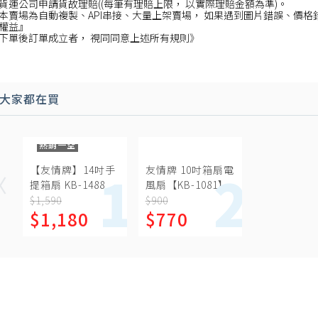
貨運公司申請貨故理賠((每筆有理賠上限， 以實際理賠金額為準)。
本賣場為自動複製、API串接、大量上架賣場， 如果遇到圖片錯誤、價格
權益』
下單後訂單成立者， 視同同意上述所有規則》
大家都在買
熱銷一空
【友情牌】14吋手
友情牌 10吋箱扇電
提箱扇 KB-1488
風扇【KB-1081】
$1,590
$900
$1,180
$770