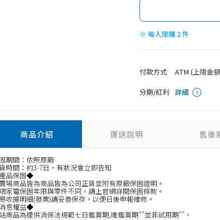
※ 每人限購 2 件
付款方式
ATM (上限金額 4
分期/紅利
詳細
商品介紹
運送說明
售後
固期間：依照原廠
貨時間：約3-7日，有狀況會立即告知
產品保固◆
賣場商品皆為商品皆為公司正貨並附有原廠保固證明。
項家電保固年限與零件不同，請上官網詳閱保固條款。
易收據明細(發票)請妥善保存，以便日後申報維修。
消息權益◆
站商品為提供消保法規範七日鑑賞期,唯鑑賞期""並非試用期""，