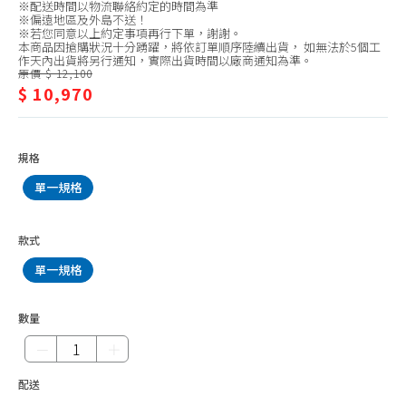
SG 佳龍
※配送時間以物流聯絡約定的時間為準
熱
※偏遠地區及外島不送！
HMK 鴻茂
※若您同意以上約定事項再行下單，謝謝。
水
本商品因搶購狀況十分踴躍，將依訂單順序陸續出貨， 如無法於5個工
作天內出貨將另行通知，實際出貨時間以廠商通知為準。
其他
器/SG
原價 $ 12,100
$ 10,970
佳
龍
規格
單一規格
款式
單一規格
數量
－
＋
配送