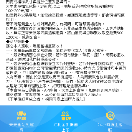
門寬或樓梯尺寸與擺放位置妥當與否。
大型家電如無電梯，2樓(含)以上，現場或先匯款收取樓層搬運費
100~200元/樓。
如遇特殊安裝環境，如需抬高搬運、搬運距離過遠等等，都會現場報價
說明。
若不清楚測量方法或對商品尺寸有疑問，可聯繫賣場諮詢。
以免造成購買後無法搬運的窘況，若非商品本身瑕疵問題，因客戶端拒
收、無法正常安裝等因素造成退貨，將由廠商與您聯繫收取空趟費500-
1200元，感謝配合。
◆商品簽收◆
務必本人簽收，瑕疵當場拒簽收！
一、家電商品單價金額較高，請務必交代本人(收貨人)親簽。
二、簽收時請務必檢查外觀，若外觀有破損、瑕疵、撞凹，請務必拒收
商品，請通知我們將重新發貨。
三、簽收後務必全程錄影並立即拆封查驗，若拆封後外觀有瑕疵，請立
即通報賣家向物流公司報備(我們需於簽收24小時內完成報備才可申請貨
故理賠)，並且請您通報原廠到府鑑定，但有高機率被判定
人為因素， 而由於您是簽收商品後通報， 人為因素就會被歸屬於買
方， 但若有於24小時內完成報備， 我們可協助客人向貨運公司申請貨
故理賠((每筆有理賠上限， 以實際理賠金額為準)。
『本賣場為自動複製、API串接、大量上架賣場， 如果遇到圖片錯誤、
價格錯誤、文案錯誤， 本公司保留訂單接受與否之權益』
《下單後訂單成立者， 視同同意上述所有規則》
天天全站免運
紅利金折抵無
24小時線上客
費
上限
服