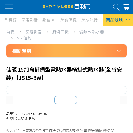
商品分類
品牌館
家電影音
數位3C
美食保健
美妝流行
傢俱寢具
居家
家
首頁
>
家電影音
>
廚衛三機
>
儲熱式熱水器
熱門搜尋
電
>
SG 佳龍
風扇
影
相關類別
口罩
音/
家電影音
廚
除濕機
佳龍 15加侖儲備型電熱水器橫掛式熱水器(全省安
廚衛三機
裝)【JS15-BW】
衛
衛生紙
儲熱式熱水器
三
Iphone 17
SAKURA 櫻花
機/
Rinnai 林內
儲
JTL 喜特麗
品號：P22093000504
熱
型號：JS15-BW
TOPAX 莊頭北
式
※本商品正常為3至7個工作天會以電話或簡訊聯絡後續配送時間