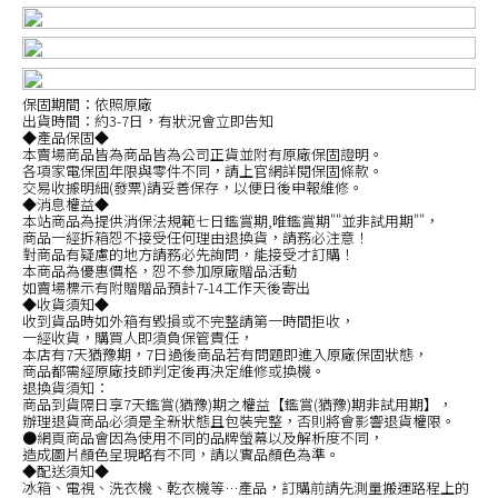
保固期間：依照原廠
出貨時間：約3-7日，有狀況會立即告知
◆產品保固◆
本賣場商品皆為商品皆為公司正貨並附有原廠保固證明。
各項家電保固年限與零件不同，請上官網詳閱保固條款。
交易收據明細(發票)請妥善保存，以便日後申報維修。
◆消息權益◆
本站商品為提供消保法規範七日鑑賞期,唯鑑賞期""並非試用期""，
商品一經拆箱恕不接受任何理由退換貨，請務必注意！
對商品有疑慮的地方請務必先詢問，能接受才訂購！
本商品為優惠價格，恕不參加原廠贈品活動
如賣場標示有附贈贈品預計7-14工作天後寄出
◆收貨須知◆
收到貨品時如外箱有毀損或不完整請第一時間拒收，
一經收貨，購買人即須負保管責任，
本店有7天猶豫期，7日過後商品若有問題即進入原廠保固狀態，
商品都需經原廠技師判定後再決定維修或換機。
退換貨須知：
商品到貨隔日享7天鑑賞(猶豫)期之權益【鑑賞(猶豫)期非試用期】，
辦理退貨商品必須是全新狀態且包裝完整，否則將會影響退貨權限。
●網頁商品會因為使用不同的品牌螢幕以及解析度不同，
造成圖片顏色呈現略有不同，請以實品顏色為準。
◆配送須知◆
冰箱、電視、洗衣機、乾衣機等…產品，訂購前請先測量搬運路程上的