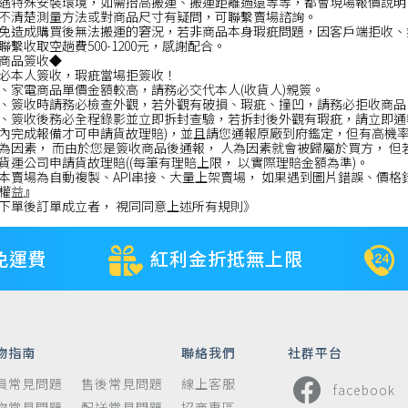
遇特殊安裝環境，如需抬高搬運、搬運距離過遠等等，都會現場報價說明
不清楚測量方法或對商品尺寸有疑問，可聯繫賣場諮詢。
免造成購買後無法搬運的窘況，若非商品本身瑕疵問題，因客戶端拒收、
聯繫收取空趟費500-1200元，感謝配合。
商品簽收◆
必本人簽收，瑕疵當場拒簽收！
、家電商品單價金額較高，請務必交代本人(收貨人)親簽。
、簽收時請務必檢查外觀，若外觀有破損、瑕疵、撞凹，請務必拒收商品
、簽收後務必全程錄影並立即拆封查驗，若拆封後外觀有瑕疵，請立即通報
內完成報備才可申請貨故理賠)，並且請您通報原廠到府鑑定，但有高機
為因素， 而由於您是簽收商品後通報， 人為因素就會被歸屬於買方， 但
貨運公司申請貨故理賠((每筆有理賠上限， 以實際理賠金額為準)。
本賣場為自動複製、API串接、大量上架賣場， 如果遇到圖片錯誤、價格
權益』
下單後訂單成立者， 視同同意上述所有規則》
免運費
紅利金折抵無上限
物指南
聯絡我們
社群平台
員常見問題
售後常見問題
線上客服
facebook
物常見問題
配送常見問題
招商專區