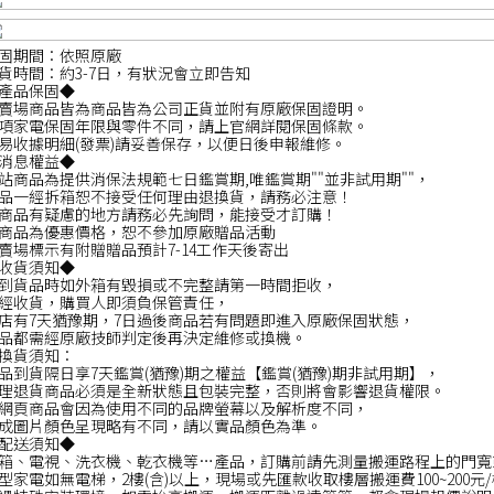
固期間：依照原廠
貨時間：約3-7日，有狀況會立即告知
產品保固◆
賣場商品皆為商品皆為公司正貨並附有原廠保固證明。
項家電保固年限與零件不同，請上官網詳閱保固條款。
易收據明細(發票)請妥善保存，以便日後申報維修。
消息權益◆
站商品為提供消保法規範七日鑑賞期,唯鑑賞期""並非試用期""，
品一經拆箱恕不接受任何理由退換貨，請務必注意！
商品有疑慮的地方請務必先詢問，能接受才訂購！
商品為優惠價格，恕不參加原廠贈品活動
賣場標示有附贈贈品預計7-14工作天後寄出
收貨須知◆
到貨品時如外箱有毀損或不完整請第一時間拒收，
經收貨，購買人即須負保管責任，
店有7天猶豫期，7日過後商品若有問題即進入原廠保固狀態，
品都需經原廠技師判定後再決定維修或換機。
換貨須知：
品到貨隔日享7天鑑賞(猶豫)期之權益【鑑賞(猶豫)期非試用期】，
理退貨商品必須是全新狀態且包裝完整，否則將會影響退貨權限。
網頁商品會因為使用不同的品牌螢幕以及解析度不同，
成圖片顏色呈現略有不同，請以實品顏色為準。
配送須知◆
箱、電視、洗衣機、乾衣機等…產品，訂購前請先測量搬運路程上的門寬
型家電如無電梯，2樓(含)以上，現場或先匯款收取樓層搬運費100~200元