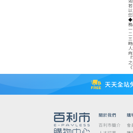
如
若
以
您
◆
務
一
二
三
時
人
向
『
之
《
天天全站
關於我們
購
百利市簡介
會
人才招募
購