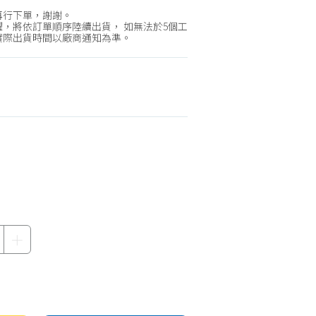
機車專區
再行下單，謝謝。
機車部品百貨
，將依訂單順序陸續出貨， 如無法於5個工
實際出貨時間以廠商通知為準。
汽車百貨
＋