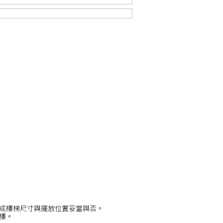
或樓梯尺寸與擺放位置妥當與否。
/樓。