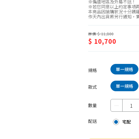
※偏遠地區及外島不送！
蛋糕甜點、冰品
園藝植栽
※若您同意以上約定事項
本商品因搶購狀況十分踴躍
生鮮、蔬果 (免稅)
作天內出貨將另行通知，
生鮮、蔬果 (應稅)
原價 $ 11,800
$ 10,700
單一規格
規格
單一規格
款式
－
數量
配送
宅配