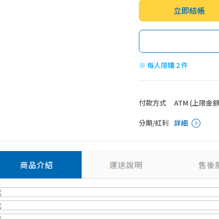
立即結帳
※ 每人限購 2 件
付款方式
ATM (上限金額 4
分期/紅利
詳細
商品介紹
運送說明
售後