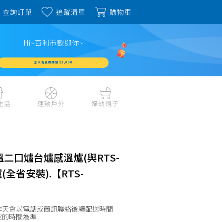
查詢訂單
追蹤清單
購物車
Hi~百利市歡迎你~
加入會員週週領 $3,000
生活
運動戶外
婦幼親子
戶外露營、登山用品
嬰幼成長、清潔日用
水上運動、潛水
哺育餐食、奶瓶奶嘴
旅行用品、行李箱、
書包、兒童生活用品
溫二口爐台爐感溫爐(與RTS-
雨具
品
外出用品
(全省安裝).【RTS-
健身、運動器材
玩具、積木、拼圖
運動配件、護具
寵物用品
教具、童書、美勞
自行車、電動車系列
作天會以電話或簡訊聯絡後續配送時間
家庭護理 、銀髮生活
定的時間為準