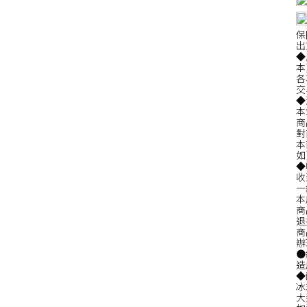
保
出
◆
本
各
交
◆
本
商
對
本
如
◆
收
一
本
商
退
商
辦
●
造
◆
冰
大