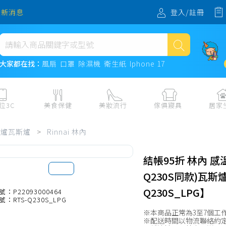
登入/註冊
最新消息
熱門搜尋
大家都在找：
風扇
口罩
除濕機
衛生紙
Iphone 17
風扇
口罩
位3C
美食保健
美妝流行
傢俱寢具
居家
除濕機
板、周邊
保健食品
美妝保養
收納
日用耗品
台爐瓦斯爐
>
Rinnai 林內
衛生紙
電子票券
流行配飾
傢俱、床墊
居家清潔
機
紙本票券
寢具
餐廚
Iphone 17
結帳95折 林內 感
水、飲料、沖泡
傢飾百貨
生活其他用
Q230S同款)瓦斯爐
民生食材、烹飪調味
衛浴
成人用品🔞
Q230S_LPG】
號：P22093000464
號：RTS-Q230S_LPG
熟食、小吃、滷味
居家裝修
寵物飼料、
※本商品正常為3至7個工
零食、果乾、肉乾
開運
※配送時間以物流聯絡約