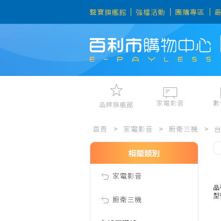
聲寶旗艦館
強檔活動
團購專區
家電影音
數
品牌旗艦館
家
視聽娛樂
手機、平
首頁
>
家電影音
>
廚衛三機
>
冷暖空調
數位周邊
電冰箱、冷凍櫃
筆電、桌
相關類別
電
洗衣機、乾衣機
資訊周邊
家電影音
電風扇、電暖器
影
品
型
清淨機、除濕機
廚衛三機
廚衛三機