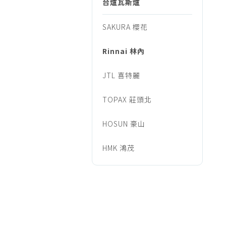
音/
台爐瓦斯爐
烹調家電
廚房家電
SAKURA 櫻花
廚
飲水、咖啡
Rinnai 林內
美容家電
衛
生活家電
JTL 喜特麗
福利品專區
三
TOPAX 莊頭北
HOSUN 豪山
機/
HMK 鴻茂
台
爐