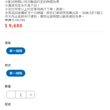
HOSUN 豪山
※配送時間以物流聯絡約定的時間為準
器/Rinnai
※偏遠地區及外島不送！
HMK 鴻茂
※若您同意以上約定事項再行下單，謝謝。
林
本商品因搶購狀況十分踴躍，將依訂單順序陸續出貨， 如無法於5個工
作天內出貨將另行通知，實際出貨時間以廠商通知為準。
內
原價 $ 10,700
$ 9,680
規格
單一規格
款式
單一規格
數量
－
＋
配送