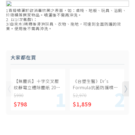
1直接噴灑於欲消毒抗菌之表面，如：桌椅、地板、玩具、浴廁、
垃圾桶等居家物品。噴灑後不需再沖洗。
2. 以1(次氯酸)：
3(自來水)稀釋後浸泡玩具、衣物、拖地，可達到全面防護的效
果。使用後不需再沖洗。
大家都在買
【無塵氏】十字交叉壓
《台塑生醫》Dr's
紋靜電立體除塵紙 20枚
Formula抗菌防護噴霧
x24包
大瓶裝補充瓶(1kg)*3入
$990
$2,970
$
$798
$1,859