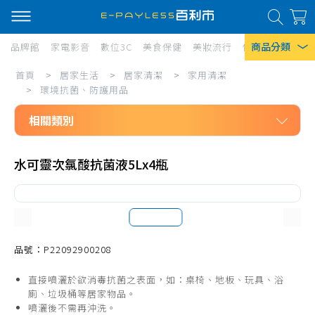
商品分類
品牌館
家電影音
數位3C
美食保健
美妝流行
傢俱寢具
居家
居
首頁
>
居家生活
>
居家清潔
>
家用清潔
熱門搜尋
家
>
環境抗菌、防護用品
風扇
生
相關類別
口罩
活/
居家生活
居
除濕機
水可靈次氯酸抗菌液5Lx4瓶
居家清潔
家
衛生紙
家用清潔
清
Iphone 17
洗碗精
潔/
拖把、週邊配件
品號：P22092900208
家
掃把、週邊配件
用
直接噴灑於欲消毒抗菌之表面，如：桌椅、地板、玩具、浴
清潔工具
廁、垃圾桶等居家物品。
清
噴灑後不需再沖洗。