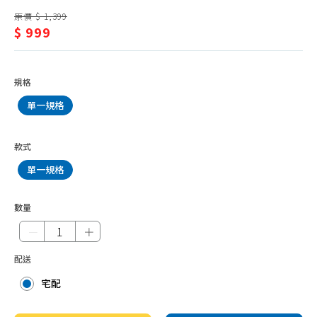
抹布、菜瓜布
潔/
原價 $ 1,399
垃圾袋
$ 999
環
垃圾桶
境
清潔劑品
抗
規格
環境抗菌、防護用品
菌、
單一規格
防蚊、驅蚊、除蠅
防
除蟲、殺蟑、鼠疫
護
款式
除濕、防霉劑品
單一規格
用
除臭、芳香
品
數量
水管
－
＋
水管疏通
配送
防水噴霧
宅配