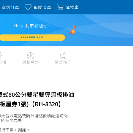
查詢訂單
追蹤清單
購物車
Hi~百利市歡迎你~
加入會員週週領 $3,000
生活
運動戶外
婦幼親子
戶外露營、登山用品
嬰幼成長、清潔日用
水上運動、潛水
哺育餐食、奶瓶奶嘴
旅行用品、行李箱、
書包、兒童生活用品
隱藏式80公分雙星雙導流板排油
雨具
品
外出用品
板屋券1張)【RH-8320】
健身、運動器材
玩具、積木、拼圖
運動配件、護具
作天會以電話或簡訊聯絡後續配送時間
寵物用品
教具、童書、美勞
定的時間為準
自行車、電動車系列
家庭護理 、銀髮生活
再行下單，謝謝。