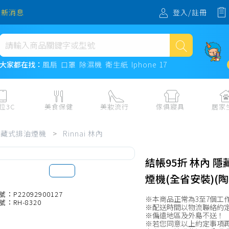
登入/註冊
最新消息
熱門搜尋
大家都在找：
風扇
口罩
除濕機
衛生紙
Iphone 17
風扇
口罩
位3C
美食保健
美妝流行
傢俱寢具
居家
除濕機
板、周邊
保健食品
美妝保養
收納
日用耗品
隱藏式排油煙機
>
Rinnai 林內
衛生紙
電子票券
流行配飾
傢俱、床墊
居家清潔
機
紙本票券
寢具
餐廚
Iphone 17
結帳95折 林內 
水、飲料、沖泡
傢飾百貨
生活其他用
煙機(全省安裝)(陶
民生食材、烹飪調味
衛浴
成人用品🔞
號：P22092900127
※本商品正常為3至7個工
號：RH-8320
熟食、小吃、滷味
居家裝修
寵物飼料、
※配送時間以物流聯絡約
※偏遠地區及外島不送！
零食、果乾、肉乾
開運
※若您同意以上約定事項