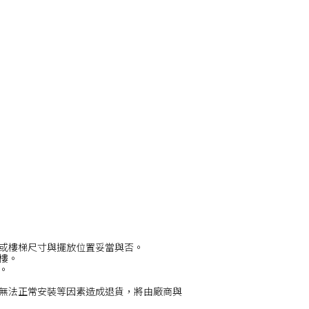
或樓梯尺寸與擺放位置妥當與否。
/樓。
。
無法正常安裝等因素造成退貨，將由廠商與