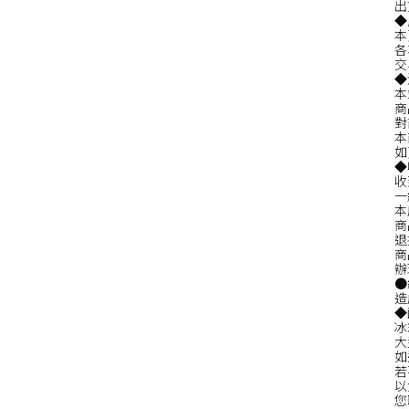
出
◆
本
各
交
◆
本
商
對
本
如
◆
收
一
本
商
退
商
辦
●
造
◆
冰
大
如
若
以
您