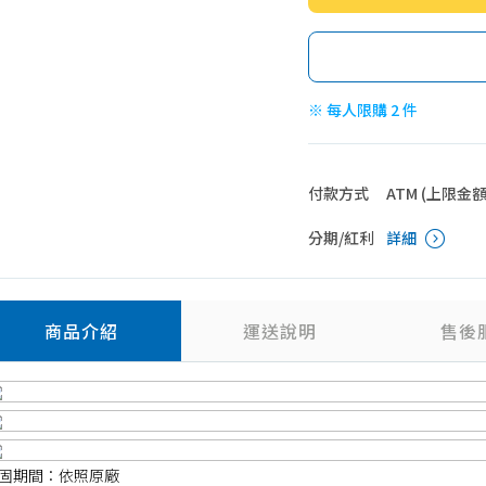
※ 每人限購 2 件
付款方式
ATM (上限金額 4
分期/紅利
詳細
商品介紹
運送說明
售後
固期間：依照原廠