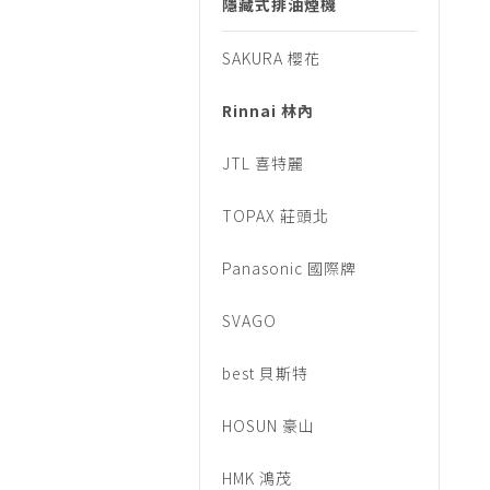
音/
隱藏式排油煙機
烹調家電
廚房家電
SAKURA 櫻花
廚
飲水、咖啡
Rinnai 林內
美容家電
衛
生活家電
JTL 喜特麗
福利品專區
三
TOPAX 莊頭北
Panasonic 國際牌
機/
SVAGO
隱
best 貝斯特
HOSUN 豪山
藏
HMK 鴻茂