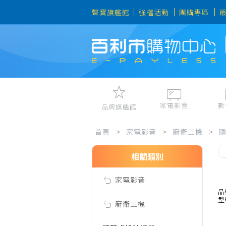
聲寶旗艦館
強檔活動
團購專區
家電影音
數
品牌旗艦館
家
視聽娛樂
手機、平
首頁
>
家電影音
>
廚衛三機
>
冷暖空調
數位周邊
電冰箱、冷凍櫃
筆電、桌
相關類別
電
洗衣機、乾衣機
資訊周邊
家電影音
電風扇、電暖器
影
品
型
清淨機、除濕機
廚衛三機
廚衛三機