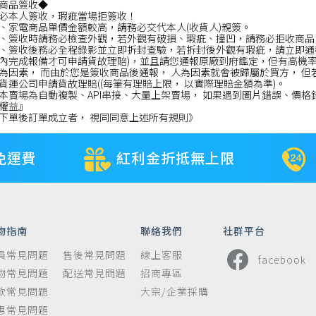
商品簽收◆
必本人簽收，瑕疵當場拒簽收！
、家電商品單價金額較高，請務必交代本人(收貨人)親簽。
、簽收時請務必檢查外觀，若外觀有破損、瑕疵、撞凹，請務必拒收商品
、簽收後務必全程錄影並立即拆封查驗，若拆封後外觀有瑕疵，請立即通報
內完成報備才可申請貨故理賠)，並且請您通報原廠到府鑑定，但有高機
為因素， 而由於您是簽收商品後通報， 人為因素就會被歸屬於買方， 但
貨運公司申請貨故理賠((每筆有理賠上限， 以實際理賠金額為準)。
本賣場為自動複製、API串接、大量上架賣場， 如果遇到圖片錯誤、價格
權益』
下單後訂單成立者， 視同同意上述所有規則》
免運費
紅利金折抵無上限
物指南
聯絡我們
社群平台
員常見問題
售後常見問題
線上客服
facebook
物常見問題
配送常見問題
招商專區
款常見問題
大宗/企業採購
惠常見問題