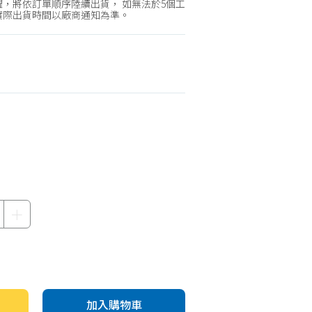
機車專區
，將依訂單順序陸續出貨， 如無法於5個工
實際出貨時間以廠商通知為準。
機車部品百貨
汽車百貨
＋
加入購物車