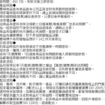
貨時間：約3-7日，有狀況會立即告知
產品保固◆
賣場商品皆為商品皆為公司正貨並附有原廠保固證明。
項家電保固年限與零件不同，請上官網詳閱保固條款。
易收據明細(發票)請妥善保存，以便日後申報維修。
消息權益◆
站商品為提供消保法規範七日鑑賞期,唯鑑賞期""並非試用期""，
品一經拆箱恕不接受任何理由退換貨，請務必注意！
商品有疑慮的地方請務必先詢問，能接受才訂購！
商品為優惠價格，恕不參加原廠贈品活動
賣場標示有附贈贈品預計7-14工作天後寄出
收貨須知◆
到貨品時如外箱有毀損或不完整請第一時間拒收，
經收貨，購買人即須負保管責任，
店有7天猶豫期，7日過後商品若有問題即進入原廠保固狀態，
品都需經原廠技師判定後再決定維修或換機。
換貨須知：
品到貨隔日享7天鑑賞(猶豫)期之權益【鑑賞(猶豫)期非試用期】，
理退貨商品必須是全新狀態且包裝完整，否則將會影響退貨權限。
網頁商品會因為使用不同的品牌螢幕以及解析度不同，
成圖片顏色呈現略有不同，請以實品顏色為準。
配送須知◆
箱、電視、洗衣機、乾衣機等…產品，訂購前請先測量搬運路程上的門寬
型家電如無電梯，2樓(含)以上，現場或先匯款收取樓層搬運費100~200元
遇特殊安裝環境，如需抬高搬運、搬運距離過遠等等，都會現場報價說明
不清楚測量方法或對商品尺寸有疑問，可聯繫賣場諮詢。
免造成購買後無法搬運的窘況，若非商品本身瑕疵問題，因客戶端拒收、
聯繫收取空趟費500-1200元，感謝配合。