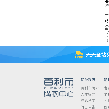
◆
務
一
二
三
時
人
向
『
之
《
天天全站
關於我們
購
百利市簡介
會
人才招募
購
網站地圖
付
消息公告
優