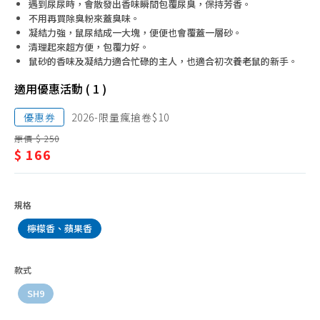
寵物屋、籠、柵欄
遇到尿尿時，會散發出香味瞬間包覆尿臭，保持芳香。
品/
不用再買除臭粉來蓋臭味。
寵物床、寵物家具
寵
凝結力強，鼠尿結成一大塊，便便也會覆蓋一層砂。
清理起來超方便，包覆力好。
寵物墊、防髒墊
物
鼠砂的香味及凝結力適合忙碌的主人，也適合初次養老鼠的新手。
寵物玩具
用
適用優惠活動 ( 1 )
其他寵物用品
品/
優惠券
2026-限量瘋搶卷$10
其
原價 $ 250
他
$ 166
寵
物
規格
用
檸檬香、蘋果香
品
款式
SH9