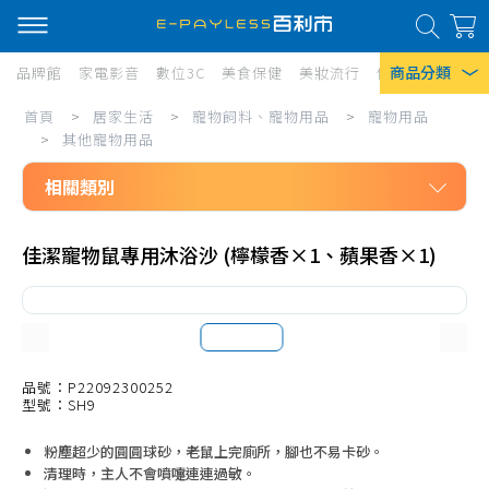
商品分類
品牌館
家電影音
數位3C
美食保健
美妝流行
傢俱寢具
居家
居
首頁
>
居家生活
>
寵物飼料、寵物用品
>
寵物用品
熱門搜尋
家
>
其他寵物用品
風扇
生
相關類別
口罩
活/
居家生活
寵
除濕機
佳潔寵物鼠專用沐浴沙 (檸檬香×1、蘋果香×1)
寵物飼料、寵物用品
物
衛生紙
寵物用品
飼
Iphone 17
牽繩、拉繩、胸背帶
料、
寵物推車、寵物包
品號：P22092300252
寵
型號：SH9
狗尿墊、狗便盆
物
粉塵超少的圓圓球砂，老鼠上完廁所，腳也不易卡砂。
貓砂、貓便盆
用
清理時，主人不會噴嚏連連過敏。