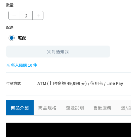
數量
－
＋
配送
宅配
貨到通知我
※ 每人限購 10 件
ATM (上限金額 49,999 元) / 信用卡 / Line Pay
付款方式
商品介紹
商品規格
運送說明
售後服務
退/換