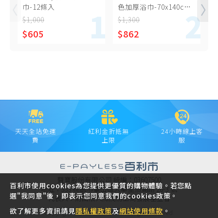
巾-12條入
色加厚浴巾-70x140cm-
2條入
$1,000
$1,300
$
$605
$862
天天全站免運
紅利金折抵無
24小時線上客
費
上限
服
聲寶股份有限公司 統編：03607500
百利市使用cookies為您提供更優質的購物體驗。若您點
地址：333 桃園市龜山區大華里頂湖路 26-3 號
選"我同意"後，即表示您同意我們的cookies政策。
代表人：財團法人陳茂榜工商發展基金會
欲了解更多資訊請見
隱私權政策
及
網站使用條款
。
Copyright © 2021 SAMPO INC. All rights reserved.