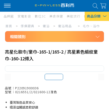
商品分類
品牌館
家電影音
數位3C
美食保健
美妝流行
傢俱寢具
居家
傢
首頁
>
傢俱寢具
>
衛浴
>
衛浴用品
>
毛巾、浴巾
熱門搜尋
俱
相關類別
風扇
寢
口罩
傢俱寢具
具/
亮星化妝巾/童巾-165-1/165-2 / 亮星素色緞紋童
衛浴
衛
除濕機
巾-160-12條入
衛浴用品
浴/
衛生紙
洗沐用具、盥洗用品
衛
Iphone 17
浴
浴盆、泡澡桶、洗澡盆
用
面盆、洗臉盆
品號：P22091900036
型號：0216551/2/021600-12混色
品/
給皂器、皂盤、皂托
臺灣製造品質安心
毛
毛巾、浴巾
吸濕佳觸感柔軟舒適