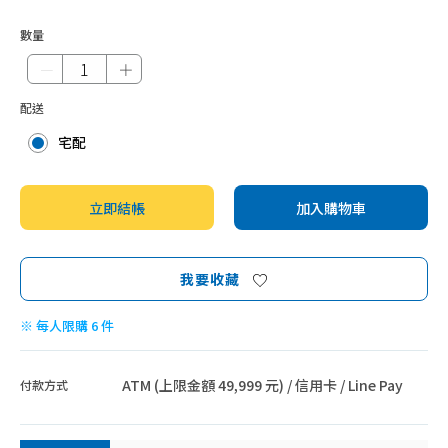
數量
－
＋
配送
宅配
立即結帳
加入購物車
我要收藏
※ 每人限購 6 件
ATM (上限金額 49,999 元) / 信用卡 / Line Pay
付款方式