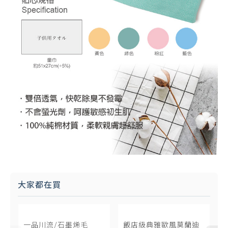
大家都在買
一品川流/石墨烯毛
飯店級典雅歐風莫蘭迪