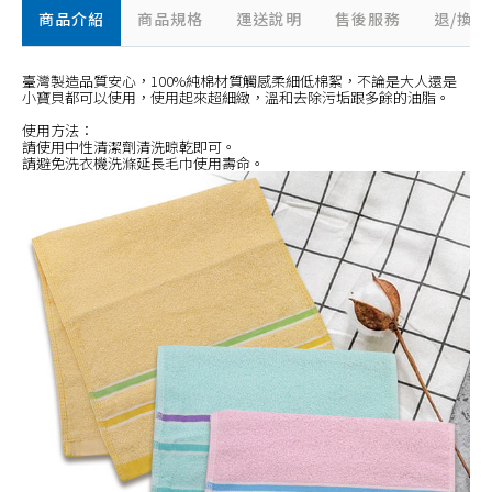
商品介紹
商品規格
運送說明
售後服務
退/換
臺灣製造品質安心，100%純棉材質觸感柔細低棉絮，不論是大人還是
小寶貝都可以使用，使用起來超細緻，溫和去除污垢跟多餘的油脂。
使用方法：
請使用中性清潔劑清洗晾乾即可。
請避免洗衣機洗滌延長毛巾使用壽命。