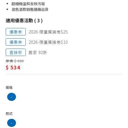
巾、
超細緻溫和去除污垢
浴袍、浴帽
混色混款銷售隨機出貨
浴
馬桶坐墊、坐墊貼
適用優惠活動 ( 3 )
巾
優惠券
2026-限量瘋搶卷$25
優惠券
2026-限量瘋搶卷$10
直接折
居家 92折
原價 $ 900
$ 534
規格
-
款式
-