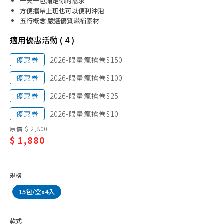
維他命E
一天一包滿足你的需求
健/
方便攜帶上班也可以便利沖泡
綜合維他命
五行概念 嚴選優質滋補素材
養
發泡錠
生
適用優惠活動 ( 4 )
益生菌、乳酸菌
調
優惠券
2026-限量瘋搶卷$150
睛亮保健
理
優惠券
2026-限量瘋搶卷$100
魚油
優惠券
2026-限量瘋搶卷$25
養生調理
優惠券
2026-限量瘋搶卷$10
幫助入睡
原價 $ 2,800
雞精、滴雞精、魚精
$ 1,880
蜆精、蜆錠
特殊營養品
規格
抗敏保健
15包/盒x4入
骨骼保健
款式
乳清蛋白