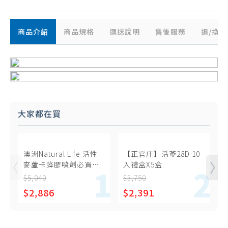
商品介紹
商品規格
運送說明
售後服務
退/換
大家都在買
澳洲Natural Life 活性
【正官庄】活蔘28D 10
麥蘆卡蜂膠噴劑必買組
入禮盒X5盒
物
合(30ml x3瓶)
$5,040
$3,750
$
$2,886
$2,391