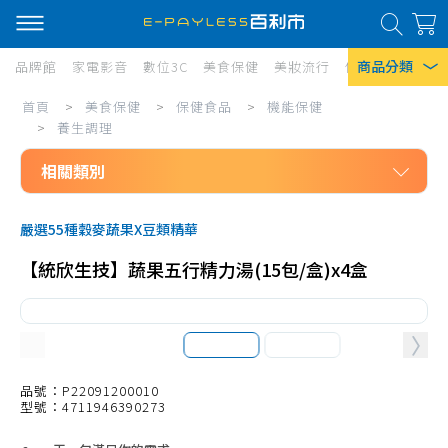
商品分類
品牌館
家電影音
數位3C
美食保健
美妝流行
傢俱寢具
居家
美
首頁
>
美食保健
>
保健食品
>
機能保健
熱門搜尋
食
>
養生調理
風扇
保
相關類別
口罩
健/
美食保健
保
除濕機
嚴選55種穀麥蔬果X豆類精華
保健食品
健
衛生紙
【統欣生技】蔬果五行精力湯(15包/盒)x4盒
機能保健
食
Iphone 17
維他命A
品/
維他命B群
機
維他命C
品號：P22091200010
能
型號：4711946390273
維他命D
保