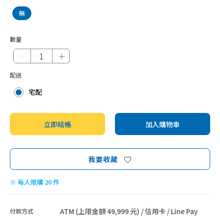
無
數量
－
＋
配送
宅配
立即結帳
加入購物車
我要收藏
※ 每人限購 20 件
ATM (上限金額 49,999 元) / 信用卡 / Line Pay
付款方式