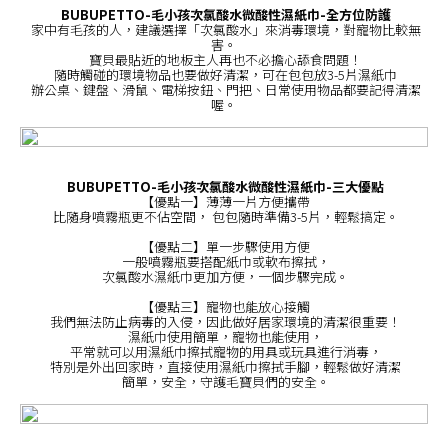
BUBUPETTO-毛小孩次氯酸水微酸性濕紙巾-全方位防護
家中有毛孩的人，建議選擇「次氯酸水」來消毒環境，對寵物比較無
害。
寶貝最貼近的地板主人再也不必擔心舔食問題！
隨時觸碰的環境物品也要做好清潔，可在包包放3-5片濕紙巾
辦公桌、鍵盤、滑鼠、電梯按鈕、門把、日常使用物品都要記得清潔
喔。
BUBUPETTO-毛小孩次氯酸水微酸性濕紙巾-三大優點
【優點一】薄薄一片方便攜帶
比隨身噴霧瓶更不佔空間， 包包隨時準備3-5片，輕鬆搞定。
【優點二】單一步驟使用方便
一般噴霧瓶要搭配紙巾或軟布擦拭，
次氯酸水濕紙巾更加方便，一個步驟完成。
【優點三】寵物也能放心接觸
我們無法防止病毒的入侵，因此做好居家環境的清潔很重要！
濕紙巾使用簡單，寵物也能使用，
平常就可以用濕紙巾擦拭寵物的用具或玩具進行消毒，
特別是外出回家時，直接使用濕紙巾擦拭手腳，輕鬆做好清潔
簡單，安全，守護毛寶貝們的安全。