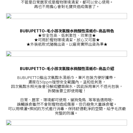
不管是日常居家或是寵物環境清潔，都可以安心使用。
再也不用擔心會對毛寶貝造成傷害了。
BUBUPETTO-毛小孩次氯酸水微酸性濕紙巾-商品特色
★安全性高、低刺激性、效果佳★
★可用於寵物環境清潔，放心又可靠★
★外裝瓶款式隨機出貨，以廠商實際出貨為準★
BUBUPETTO-毛小孩次氯酸水微酸性濕紙巾-商品介紹
BUBUPETTO推出次氯酸水濕紙巾，單片包裝方便好攜帶，
濃度在50ppm理想安全範圍內，溫和低刺激，
因次氯酸水照光後會分解成鹽類與水，因此採用單片不透光包裝，
拆開後要立即使用喔！
日常、居家、環境都可使用，貓狗兔鳥...等等皆適用哦~
誤觸誤食雖然不會對寵物造成傷害，但仍避免大量誤食喔。
可以用噴灑+擦拭的方式進行消毒，保持舒適乾淨的空間，給予毛孩最
完整的防護。