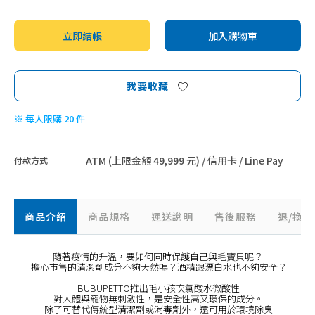
立即結帳
加入購物車
我要收藏
※ 每人限購 20 件
ATM (上限金額 49,999 元) / 信用卡 / Line Pay
付款方式
商品介紹
商品規格
運送說明
售後服務
退/換
隨著疫情的升溫，要如何同時保護自己與毛寶貝呢？
擔心市售的清潔劑成分不夠天然嗎？酒精跟漂白水也不夠安全？
BUBUPETTO推出毛小孩次氯酸水微酸性
對人體與寵物無刺激性，是安全性高又環保的成分。
除了可替代傳統型清潔劑或消毒劑外，還可用於環境除臭