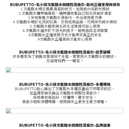
BUBUPETTO-毛小孩次氯酸水微酸性濕紙巾-如何正確使用與保存
1.次氯酸水噴在需要清潔的地方，並用紙巾或軟布擦拭
2.次氯酸水攜帶隨身瓶，隨時隨地幫自己和毛孩做好清潔
3.另有販售次氯酸水濕紙巾，外出使用更方便
4.次氯酸水噴於毛孩的玩具、衣物或用品後，可用抹布將水擦拭
5.次氯酸水居家與毛孩生活環境可放心使用
6.次氯酸水儲存於不透光的瓶子，避免造成溶液變質
#次氯酸水正確使用方式才能帶來真正的安全
#次氯酸水正確資訊才能安心使用
BUBUPETTO-毛小孩次氯酸水微酸性濕紙巾-迷思破解
許多賣家為了銷售或是資訊不全面，常常誇大次氯酸水的描述，
在這裡我們一一解答！
BUBUPETTO-毛小孩次氯酸水微酸性濕紙巾-多種規格
BUBUPETTO貼心推出了次氯酸水多種容量給不同需求的您，
並且獨家搶先推出次氯酸水微酸性濕紙巾！
採用單包裝設計，好攜帶，衛生安全，
濕紙巾相對液體噴霧，使用操作上更安全更方便喔。
BUBUPETTO-毛小孩次氯酸水微酸性濕紙巾-品牌故事