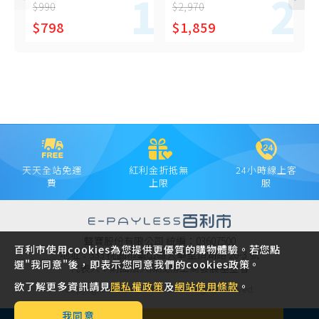
x24包
大瓶裝補充瓶(1kg)*3入
$990
$2,970
$
$798
$1,859
天天全站免運
紅利金折抵無
24小時線上客
費
上限
服
聲寶股份有限公司 統編：03607500
百利市使用cookies為您提供更優質的購物體驗。若您點
地址：333 桃園市龜山區大華里頂湖路 26-3 號
選"我同意"後，即表示您同意我們的cookies政策。
代表人：財團法人陳茂榜工商發展基金會
欲了解更多資訊請見
隱私權政策
及
網站使用條款
。
Copyright © 2021 SAMPO INC. All rights reserved.
我同意