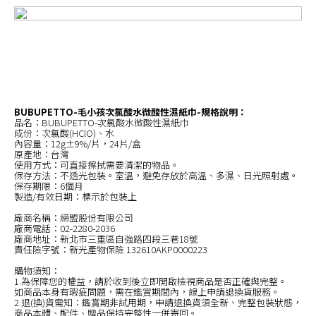
BUBUPETTO-毛小孩次氯酸水微酸性濕紙巾-規格說明：
品名：BUBUPETTO-次氯酸水微酸性濕紙巾
成份：次氯酸(HClO)、水
內容量：12g±9%/片，24片/盒
原產地：台灣
使用方式：可直接擦拭需要清潔的物品。
保存方法：不透光包裝。室溫，避免存放於高溫、多濕、日光照射處。
保存期限：6個月
製造/有效日期：標示於包裝上
廠商名稱：締盟股份有限公司
廠商電話：02-2280-2036
廠商地址：新北市三重區自強路四段三巷18號
責任險字號：新光產物保險 132610AKP0000223
購物須知：
1.為保障您的權益，請於收到後立即開啟檢視商品是否正確與完整。
如商品本身有瑕疵問題，需在鑑賞期間內，線上申請退換貨服務。
2.退(換)貨需知：鑑賞期非試用期，申請退換貨須全新、完整包裝狀態，
商品本體、配件、贈品保持完整性一併寄回。