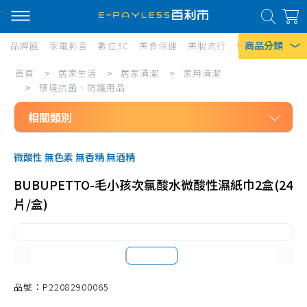
商品分類
品牌館
家電影音
數位3C
美食保健
美妝流行
傢俱寢具
居家
居
首頁
>
居家生活
>
居家清潔
>
家用清潔
熱門搜尋
家
>
環境抗菌、防護用品
風扇
生
相關類別
口罩
活/
居家生活
居
除濕機
微酸性 無色素 無香精 無酒精
居家清潔
家
衛生紙
BUBUPETTO-毛小孩次氯酸水微酸性濕紙巾2盒(24
家用清潔
清
片/盒)
Iphone 17
洗碗精
潔/
拖把、週邊配件
家
掃把、週邊配件
用
清潔工具
品號：P22082900065
清