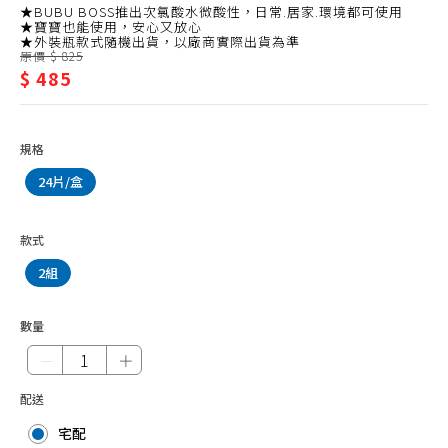
抹布、菜瓜布
潔/
★BUBU BOSS推出次氯酸水微酸性，日常.居家.環境都可使用
★寶寶也能使用，安心又放心
垃圾袋
★外裝瓶款式隨機出貨，以廠商實際出貨為準
環
原價 $ 825
垃圾桶
$ 485
境
清潔劑品
抗
環境抗菌、防護用品
菌、
規格
防蚊、驅蚊、除蠅
防
24片/盒
除蟲、殺蟑、鼠疫
護
除濕、防霉劑品
用
款式
2組
除臭、芳香
品
水管
數量
水管疏通
－
＋
防水噴霧
配送
宅配