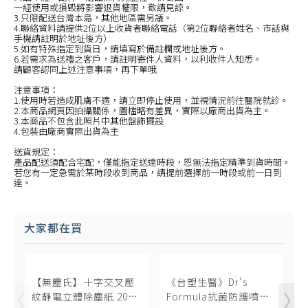
一經使用或損毀將影響退貨權限，敬請見諒。
3.只限配送台灣本島，其他地區需另議。
4.聯絡資料請提供2位以上收貨者聯絡電話（第2位聯絡者姓名、市話與
手機請註明於地址後方）
5.如有特殊指定到貨日，請填寫於備註欄或地址後方。
6.若需求為送禮之客戶，請註明寄件人資料，以利收件人知悉。
請顧客認同上述注意事項，再下單哦
注意事項：
1.使用時若造成肌膚不適，請立即停止使用，並視情況前往醫院就診。
2.本商品網頁因拍攝關係，圖檔略有差異，實際以廠商出貨為主。
3.本商品不包含此照片中其他盤飾擺設
4.包裝由廠商實際出貨為主
送貨規定：
產品配送須配合宅配，僅能指定送達時段，恕無法指定精準到貨時間。
若您有一定急需於某時段收到商品，請提前選擇前一時段或前一日到
達。
大家都在買
【無塵氏】十字交叉壓
《台塑生醫》Dr's
紋靜電立體除塵紙 20枚
Formula抗菌防護噴霧