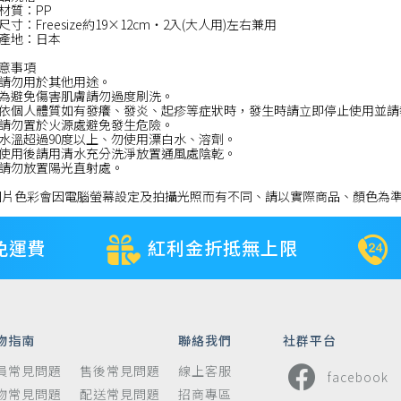
材質：PP
尺寸：Freesize約19×12cm・2入(大人用)左右兼用
產地：日本
意事項
請勿用於其他用途。
為避免傷害肌膚請勿過度刷洗。
依個人體質如有發癢、發炎、起疹等症狀時，發生時請立即停止使用並請
請勿置於火源處避免發生危險。
水溫超過90度以上、勿使用漂白水、溶劑。
使用後請用清水充分洗淨放置通風處陰乾。
請勿放置陽光直射處。
圖片色彩會因電腦螢幕設定及拍攝光照而有不同、請以實際商品、顏色為準
免運費
紅利金折抵無上限
物指南
聯絡我們
社群平台
員常見問題
售後常見問題
線上客服
facebook
物常見問題
配送常見問題
招商專區