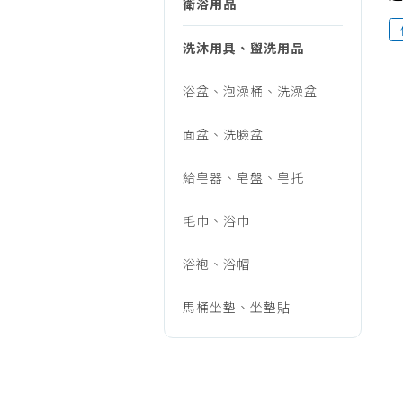
具/
衛浴用品
烹調家電
廚房家電
洗沐用具、盥洗用品
衛
飲水、咖啡
浴盆、泡澡桶、洗澡盆
美容家電
浴/
生活家電
面盆、洗臉盆
福利品專區
衛
給皂器、皂盤、皂托
毛巾、浴巾
浴
浴袍、浴帽
用
馬桶坐墊、坐墊貼
品/