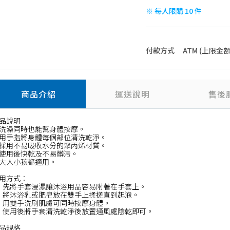
※ 每人限購 10 件
付款方式
ATM (上限金額 4
商品介紹
運送說明
售後
品說明
洗澡同時也能幫身體按摩。
用手指將身體每個部位清洗乾淨。
採用不易吸收水分的聚丙烯材質。
使用後快乾及不易髒污。
大人小孩都適用。
用方式：
、先將手套浸濕讓沐浴用品容易附著在手套上。
、將沐浴乳或肥皂放在雙手上揉搓直到起泡。
、用雙手洗刷肌膚可同時按摩身體。
、使用後將手套清洗乾淨後放置通風處陰乾即可。
品規格