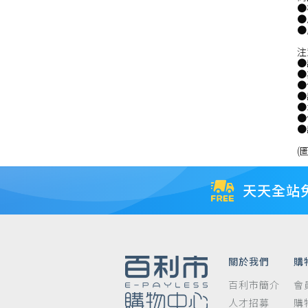
●
●
品
●
注
●
●
●
●
●
●
●
(
天天全站
關於我們
購
百利市簡介
會
人才招募
購