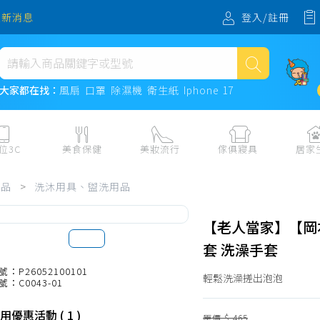
登入/註冊
最新消息
熱門搜尋
大家都在找：
風扇
口罩
除濕機
衛生紙
Iphone 17
風扇
口罩
位3C
美食保健
美妝流行
傢俱寢具
居家
除濕機
板、周邊
保健食品
美妝保養
收納
日用耗品
用品
>
洗沐用具、盥洗用品
衛生紙
電子票券
流行配飾
傢俱、床墊
居家清潔
機
紙本票券
寢具
餐廚
Iphone 17
【老人當家】【岡
水、飲料、沖泡
傢飾百貨
生活其他用
套 洗澡手套
民生食材、烹飪調味
衛浴
成人用品🔞
號：P26052100101
輕鬆洗澡搓出泡泡
號：C0043-01
熟食、小吃、滷味
居家裝修
寵物飼料、
零食、果乾、肉乾
開運
用優惠活動 ( 1 )
原價 $ 465