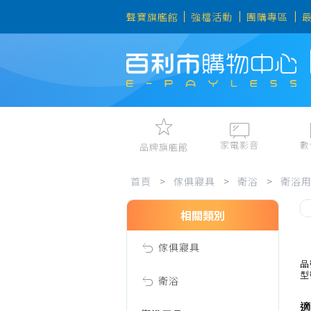
聲寶旗艦館
強檔活動
團購專區
家電影音
數
品牌旗艦館
傢
視聽娛樂
手機、平
首頁
>
傢俱寢具
>
衛浴
>
衛浴
冷暖空調
數位周邊
電冰箱、冷凍櫃
筆電、桌
相關類別
俱
洗衣機、乾衣機
資訊周邊
傢俱寢具
電風扇、電暖器
寢
品
型
清淨機、除濕機
衛浴
廚衛三機
適