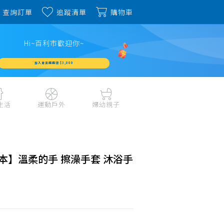
查詢訂單
追蹤清單
購物車
Hi~百利市歡迎你~
加入會員週週領 $3,000
生活
運動戶外
婦幼親子
戶外露營、登山用品
嬰幼成長、清潔日用
水上運動、潛水
哺育餐食、奶瓶奶嘴
旅行用品、行李箱、
書包、兒童生活用品
本】溫柔的手 擦澡手套 沐浴手
雨具
品
外出用品
健身、運動器材
玩具、積木、拼圖
運動配件、護具
寵物用品
教具、童書、美勞
自行車、電動車系列
家庭護理 、銀髮生活