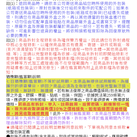
註(1)：
退回商品時，請依本公司寄送商品給您時所使用的外包裝
(紙箱或包裝袋)，原封包裝後交付給前來取件的宅配公司；如果本
公司寄送商品給您時所使用的外包裝(紙箱或包裝袋)已經遺失或破
壞，則請您在商品原廠外盒之外，再以其他適當的包裝盒進行包
裝，切勿任由宅配單直接粘貼在商品原廠外盒上或書寫文字。提醒
您，原廠外盒及原廠包裝都屬於商品的一部分，若有遺失、毀損或
缺件，可能影響您退貨的權益，將依照損毀程度扣除為回復原狀所
必要的費用
。
註(2)：
商品拆封全程錄影係為確保雙方權益，因此請您在拆封過程
中務必全程錄影，以確保商品是否有遺漏、寄錯、缺件或瑕疵…等
(影片須清楚拍下未拆封狀態→拆封過程→物件本體→其他商品明
細..等)；並請以完整錄影檔為依據--從商品未拆封前即開始錄影才
是完整錄影檔，如非原始完整錄影檔(例如經修剪、P圖、其他剪接
或快轉等方式加工處理過)皆不在受理範圍內，若商品拆封後有使
用疑慮者(如上述情況發生)，請在鑑賞期內附上此錄影檔為依據告
知！
猶豫期(鑑賞期)說明
七日猶豫期(鑑賞期)不等於試用期，本商品無提供試用服務，為維
護您的退貨權益，退回之商品必須為全新狀態、包裝完整無汙損、
無折損、無缺件、無連網
，若有無法復原之商品價值損耗(包含無法復
原之外盒、膠膜、標籤、貼紙、包裝、保固)，依據民法第259條第六
項，應返還之物有毀損、滅失或因其他事由，致不能返還者，應償還其
價額。
若商品有拆封、登入、註冊啟用、設置密碼、刷機等任一情
事，我方將收取建議售價30%之價格損失。如有毀損而須維修復
原，將另收取維修費用
！此外，
拆封無鑑賞期：本商品性質具備消
保法第十九條所定之合理例外情事，拆封後不得於鑑賞期間內不附
理由解除契約，如欲退貨請勿拆封。
★請確認已閱讀上述說明並瞭解同意說明，下單視為同意本條款★
完整包裝定義
●包裝不得有刮傷(含主商品、附件或其他贈品)：驅動程式、應用軟體