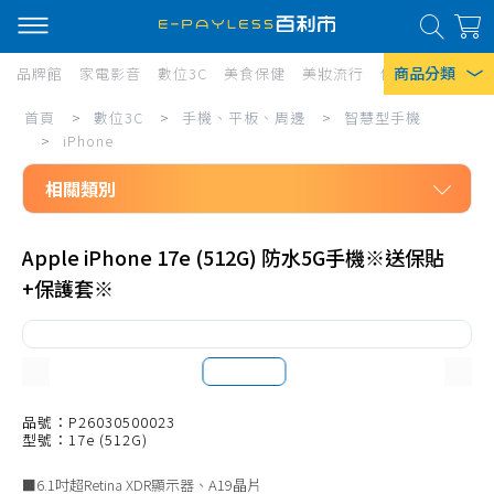
商品分類
品牌館
家電影音
數位3C
美食保健
美妝流行
傢俱寢具
居家
數
首頁
>
數位3C
>
手機、平板、周邊
>
智慧型手機
熱門搜尋
位
>
iPhone
風扇
3C/
相關類別
口罩
手
數位3C
機、
除濕機
Apple iPhone 17e (512G) 防水5G手機※送保貼
手機、平板、周邊
+保護套※
平
衛生紙
智慧型手機
板、
Iphone 17
iPhone
周
小米手機
邊/
Realme
品號：P26030500023
智
型號：17e (512G)
POCO
慧
■6.1吋超Retina XDR顯示器、A19晶片