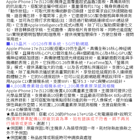
Apple iPhone 17e (512G版)機身正面覆蓋超瓷晶盾2面板，具備高級別
的抗刮能力，搭配鋁金屬中框設計，重量僅有約170g；機身側邊設有
「動作按鈕」，可取代原有傳統靜音切換鍵，並依需求自訂快速開啟相
機、語音備忘錄、手電筒等；此外，它還提供SOS緊急服務與車禍偵測
功能，並可為您撥打求救電話(註：須透過行動網路連線或WiFi通話使
用)。它支援Apple Intelligence生成式AI應用，除了可以幫助撰寫優化文
句、錄音轉換逐字稿、生成圖像、清除相片背景物件等，同時也能搭配
Siri實現更聰明智慧的助理應用，提供視覺智慧操作，方便您搜尋、提問
等用途。
■A19晶片、iOS26作業系統、5G行動網路
Apple iPhone 17e (512G版)搭載A19仿生晶片，具備全新16核心神經網
路引擎，且擁有6核心CPU(2個效能核心與4個節能核心)及4核心GPU(配
備神經網路加速器)，具備硬體加速光線追蹤技術，能兼顧遊戲效能與手
機續航表現；此外，它採用iOS 26作業系統，FaceTime加入「螢幕共
享」模式，提供滿載強大的功能，以及各式隱私保護設計。支援5G上網
功能，除了能夠串流播放更高畫質的影片，享受超低延遲的多人連線遊
戲體驗之外，它的5G速度超快，您可以從此跟網路遲滯感說拜拜。並採
用Apple C1X數據機系統，支援WiFi、藍牙5.3、NFC與雙eSIM設計。
■4,800萬像素融合相機系統+1,200萬像素原深感測相機
Apple iPhone 17e (512G版)後置4,800萬畫素主鏡頭，主鏡頭可提供2倍
光學品質望遠，支援最高10倍數位變焦，並且最高可錄製4K 60fps的杜
比視界錄影！並可搭配新增焦點控制功能的新一代人像模式，提升拍攝
彈性與創作空間；另前置1,200萬畫素原深感測相機，支援自動對焦、
Face ID解鎖等功能。
★產品包裝說明：搭載 iOS 26的iPhone 17e+USB-C充電連接線+說明文
件(
實際標準配備以原廠到貨為準，如有錯誤或不符者，將不再另
行補寄或更換
，謝謝！)
★保固期：原廠保固1年(主機非人為損壞保固一年，耗材除新故換新之
外不予保固)
★保固範圍：新品故障或瑕疵時可申請換貨處理