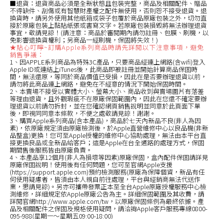
■退貨：退貨商品必須是全新狀態且包裝完整，商品及相關配件、贈品
不得缺件、刮傷或有智慧財產權之配件無使用，否則恕不接受退貨。退
換貨時，請另外使用其他紙箱或袋子包覆於商品原廠包裝之外，切勿直
接於原廠包裝上黏貼紙張或書寫文字。若原廠包裝損毀將無法辦理退貨
事宜，敬請見諒！(請注意：商品於審閱期內請勿註冊、包膜、刷機，以
免影響退換貨權利；另商品一經刷機，保固將失效！)
★貼心叮嚀~訂購Apple系列商品時請先詳閱以下注意事項，避免
銷售爭議：
1、因APPLE系列商品為特殊3C產品，只要商品經連上網路(含wifi)登入
Apple ID或連結上iTunes後，此商品即被註冊並開始計算商品保固時
間，無法還原，等同於商品價值已受損，因此在是否要辦理退貨以前，
請勿將此商品連上網路，避免在不經意的情況下開始保固時間。
2、本賣場不接受以實體大小、螢幕大小、商品收到與賣場圖片有落差
等理由退貨，且外觀瑕疵不在原廠保固範圍內，因此在您還不確定要辦
理退貨以前請勿拆封，並在您確認網頁銷售說明並同意於此頁面下單
後，即視同同意本條款，不便之處敬請見諒！謝謝。
3、購買Apple系列商品(含本產品)，商品於七天內新品不良(非人為因
素)，依原廠規定須由原廠檢測後，於Apple直營維修中心以良品機(非新
品整盒)更換！您可至Apple授權的維修中心協助處理，無法由本平台直
接更換良品或全新品給客戶；這是Apple在台全通路的處理方式，保固
期間售後服務皆由原廠負責。
4、本產品享12個月(非人為損壞等因素)原廠保固，盒內配件保固請詳見
原廠保固說明！使用後有任何問題，您可至官網Apple支援
(https://support.apple.com)預約檢測服務(原廠為保障個資，新品有任
何使用疑慮者，皆須由本人親自前往處理，平台與經銷商無法代送作
業，懇請見諒)。另亦可攜帶發票正本至全台Apple原廠授權服務中心檢
測維修，詳細規定依Apple原廠公告為主。詳細保固範圍及其收費，請
詳閱官網http://www.apple.com/tw，以原廠保固條例為最終依據。產
品及相關配件之保固及規格使用疑問，請洽詢Apple客戶服務專線0800-
095-988(星期一〜星期五09:00-18:00)