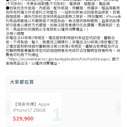
(不可拆封)、作業系統軟體(不可拆封)、電源線、變壓器、電話線
●包裝包含外紙箱、內紙箱、配件紙箱、保麗龍、保護袋、贈品等廠商
及所有附隨文件或資料之完整性，一經拆封即無法回復商品原狀。若需
辦理退換，請先勿拆封並保持商品送達時之原狀。(特別聲明：iPhone系
列商品原廠皆以外觀瑕疵不保固為由，無法提供換新服務；且其他故障
部分皆會以維修方式處理，如無法接受者請勿在此選購，懇請見諒！此
外，商品拆封前請務必全程錄影以確保消費權益。)
法規小提醒
依電信法49條第3項規定，電信管制射頻器材非經型式認證、審驗合
格，不得製造、輸入、販賣或公開陳列；另電信法50條第2項授權訂定
之電信管制射頻器材審驗辦法第15條第1項規定，審驗合格標籤及符合
性聲明標籤專屬取得型式認證證明者及完成符合性聲明登錄者所有。消
費者可利用下列網址
「https://nccmember.ncc.gov.tw/Application/Fun/Fun016.aspx」進行
查詢商品合法，以確保消費權益。
大家都在買
【現貨供應】Apple
iPhone17 256GB
$29,900