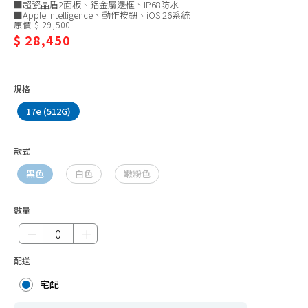
ASUS
■超瓷晶盾2面板、鋁金屬邊框、IP68防水
型
■Apple Intelligence、動作按鈕、iOS 26系統
SONY
原價 $ 29,500
手
$ 28,450
Samsung
機/iPhone
OPPO
規格
品牌智慧型手機
17e (512G)
款式
黑色
白色
嫩粉色
數量
－
＋
配送
宅配