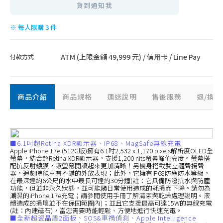
貨到通知我
※ 每人限購 3 件
ATM (上限金額 49,999 元) / 信用卡 / Line Pay
付款方式
商品介紹
商品規格
運送說明
售後服務
退/換
■6.1吋超Retina XDR顯示器、IP68、MagSafe無線充電
Apple iPhone 17e (512G版)擁有6.1吋2,532 x 1,170 pixels解析度OLED全
螢幕，結合超Retina XDR顯示器，支援1,200 nits螢幕峰值亮度。螢幕搭
配抗反射鍍膜，讓螢幕閱讀起來更加清晰！另機身搭載雙立體聲揚聲
器，追劇時能享有不錯的外放表現；此外，它擁有IP68防塵防水等級，
在最深達約6公尺的水中最長可達約30分鐘(註：它具備防潑抗水與防塵
功能，但並非永久狀態，並可能隨日常使用造成的耗損而下降。請勿為
潮濕的iPhone 17e充電；請參閱使用手冊了解清潔與乾燥處理說明。液
體造成的損壞並不在保固範圍內)；並且它支援最高可達15W的無線充電
(註：內建磁石)，當您需要時能輕鬆、方便地進行快速充電。
■全新超瓷晶盾2面板、SOS&車禍偵測、Apple Intelligence