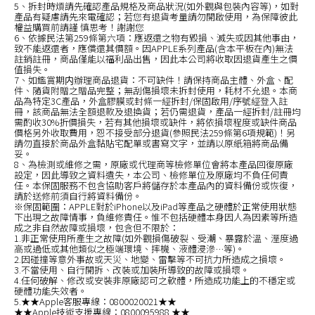
5、拆封時煩請先確認產品規格及商品狀況(如外觀與包裝內容等)，如對
產品有疑慮請先來電確認；若您有退貨考量請勿開啟使用，為保障彼此
權益購買前請謹 慎思考！謝謝您
6、依據民法第259條第六項：應返還之物有毀損、滅失或因其他事由，
致不能返還者，應償還其價額。因APPLE系列產品(含本平板在內)無法
註銷註冊，商品僅能以福利品出售，因此本公司將收取因退貨產生之價
值損失。
7、如鑑賞期内辦理商品退貨：不可缺件！請保持商品主體、外盒、配
件、隨貨附贈之贈品完整；無刮傷損壞未拆封使用，耗材不允退。本商
品為特定3C產品，外盒膠膜或封條一經拆封/保固啟用/序號經登入註
冊，該商品無法全額退款及退換貨；若仍需退貨，產品一經拆封/註冊均
需酌收30%折價損失，若有其他損壞或缺件，將依損壞程度或缺件商品
價格另外收取費用，恕不接受部分退貨(參照民法259條第6項規範)！另
請勿直接於商品外盒黏貼宅配單或書寫文字，並請以原紙箱將商品備
妥。
8、為檢測或維修之需，原廠或代理商等檢修單位會將本產品回復原廠
設定，因此導致之資料遺失，本公司、檢修單位及原廠均不負任何責
任。本保固服務不包含協助客戶將儲存於本產品內的資料備份或恢復，
請於送修前須自行將資料備份。
※保固範圍：APPLE對於iPhone以及iPad等產品之硬體於正常使用狀態
下出現之故障情事，負維修責任。惟不包括硬體本身因人為因素等所造
成之非自然故障或損壞，包含但不限於：
1.非正常使用所產生之故障(如外觀損傷破裂、受潮、暴露於溫、溼度過
高或過低或其他類似之極端環境、摔機、液體浸滲…等)。
2.因碰撞等意外事故或天災、地變、雷擊等不可抗力所造成之損壞。
3.不當使用、自行開拆、改裝或加裝所導致的故障或損壞。
4.任何破解、修改或安裝非原廠認可之軟體，所造成功能上的不穩定或
硬體功能失效者。
5.★★Apple客服專線：0800020021★★
★★Apple技術支援專線：0800095988 ★★