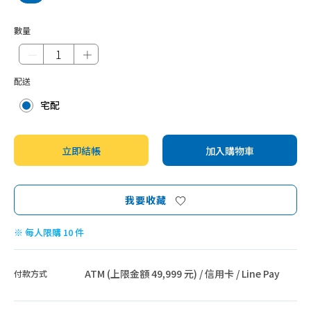
數量
－
＋
配送
宅配
立即結帳
加入購物車
我要收藏
※ 每人限購 10 件
ATM (上限金額 49,999 元) / 信用卡 / Line Pay
付款方式