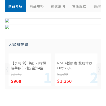
商品介紹
商品規格
運送說明
售後服務
退/換
大家都在買
【李時珍】美妍四物鐵
NoO4皙膠囊 穀胱甘肽
精華飲(12包/盒)x4盒 共
60顆x2入
48包
$2,740
$1,899
$968
$1,350