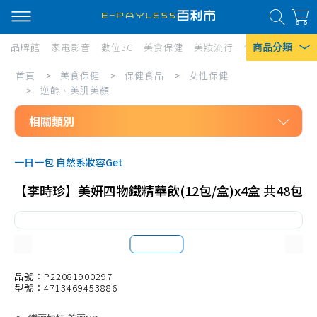
商品分類
品牌館
家電影音
數位3C
美食保健
美妝流行
傢俱寢具
居家
美
首頁
>
美食保健
>
保健食品
>
女性保健
熱門搜尋
食
>
逆齡、美肌美顏
風扇
保
相關類別
口罩
健/
美食保健
保
除濕機
一日一包 自然系妝容Get
保健食品
健
衛生紙
【李時珍】美妍四物鐵精華飲(12包/盒)x4盒 共48包
女性保健
食
Iphone 17
月月調理
品/
逆齡、美肌美顏
女
逆齡對策
品號：P22081900297
性
型號：4713469453886
私密保養
保