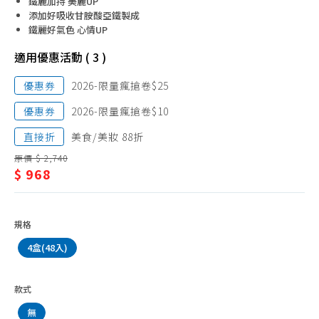
豐盈美胸
鐵麗加持 美麗UP
健/
添加好吸收甘胺酸亞鐵製成
鐵麗好氣色 心情UP
逆
齡、
適用優惠活動 ( 3 )
美
優惠券
2026-限量瘋搶卷$25
肌
優惠券
2026-限量瘋搶卷$10
美
直接折
美食/美妝 88折
顏
原價 $ 2,740
$ 968
規格
4盒(48入)
款式
無