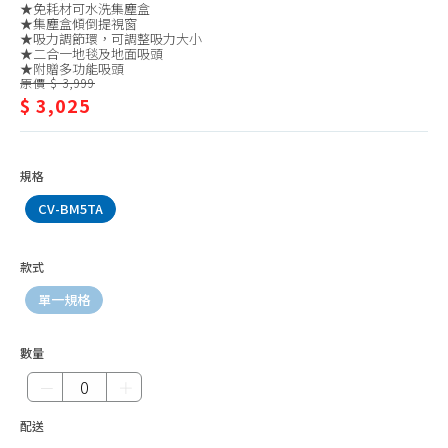
★免耗材可水洗集塵盒
塵
塵蟎機、耗材
★集塵盒傾倒提視窗
★吸力調節環，可調整吸力大小
器
除菌、消毒機
★二合一地毯及地面吸頭
★附贈多功能吸頭
清潔機、洗地機
原價 $ 3,999
$ 3,025
殺菌燈
加濕器
規格
檯燈、夾燈、配件
CV-BM5TA
捕蚊燈
捕蚊拍
款式
掛燙機、熨斗
單一規格
除毛球機、縫紉機
數量
電話、對講機
－
＋
插座、延長線
辦公家電
配送