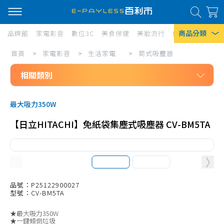
商品分類
品牌館
家電影音
數位3C
美食保健
美妝流行
傢俱寢具
居家
家
首頁
>
家電影音
>
生活家電
>
筒式吸塵器
熱門搜尋
電
相關類別
風扇
影
口罩
家電影音
音/
最大吸力350W
生活家電
生
除濕機
【日立HITACHI】免紙袋集塵式吸塵器 CV-BM5TA
免治馬桶座
活
衛生紙
無線吸塵器
家
Iphone 17
電/
有線吸塵器
筒
筒式吸塵器
品號：P25122900027
型號：CV-BM5TA
式
吸塵器耗材、配件
吸
★最大吸力350W
掃地機、配件
★一鍵傾倒垃圾