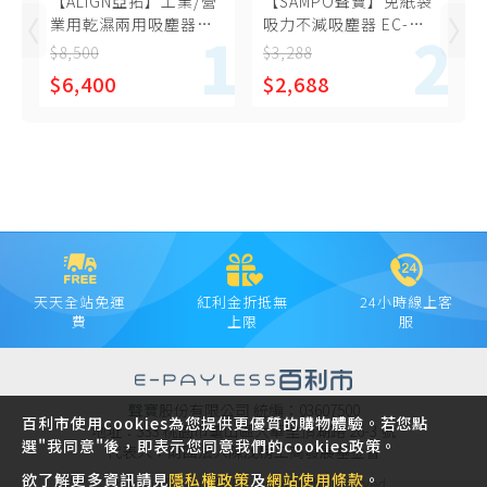
【ALIGN亞拓】工業/營
【SAMPO聲寶】免紙袋
業用乾濕兩用吸塵器
吸力不減吸塵器 EC-
AVC-2020
HA40CYP
$8,500
$3,288
$6,400
$2,688
天天全站免運
紅利金折抵無
24小時線上客
費
上限
服
聲寶股份有限公司 統編：03607500
百利市使用cookies為您提供更優質的購物體驗。若您點
地址：333 桃園市龜山區大華里頂湖路 26-3 號
選"我同意"後，即表示您同意我們的cookies政策。
代表人：財團法人陳茂榜工商發展基金會
欲了解更多資訊請見
隱私權政策
及
網站使用條款
。
Copyright © 2021 SAMPO INC. All rights reserved.