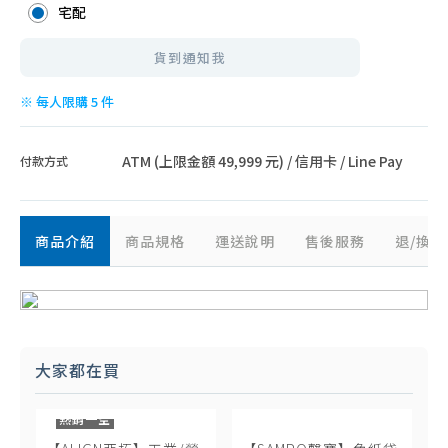
智能家電
宅配
貨到通知我
※ 每人限購 5 件
ATM (上限金額 49,999 元) / 信用卡 / Line Pay
付款方式
商品介紹
商品規格
運送說明
售後服務
退/換
大家都在買
熱銷一空