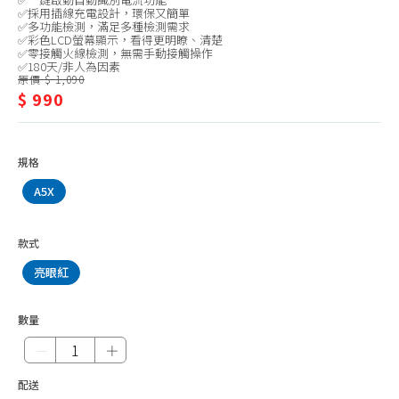
生活雜貨、客製化商品
活
✅採用插線充電設計，環保又簡單
✅多功能檢測，滿足多種檢測需求
紅包袋
雜
✅彩色LCD螢幕顯示，看得更明瞭、清楚
✅零接觸火線檢測，無需手動接觸操作
✅180天/非人為因素
貨、
原價 $ 1,090
$ 990
客
製
化
規格
商
A5X
品
款式
亮眼紅
數量
－
＋
配送