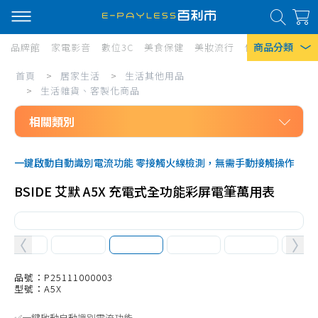
商品分類
品牌館
家電影音
數位3C
美食保健
美妝流行
傢俱寢具
居家
居
首頁
>
居家生活
>
生活其他用品
熱門搜尋
家
>
生活雜貨、客製化商品
風扇
生
相關類別
口罩
活/
居家生活
生
除濕機
一鍵啟動自動識別電流功能 零接觸火線檢測，無需手動接觸操作
生活其他用品
活
衛生紙
BSIDE 艾默 A5X 充電式全功能彩屏電筆萬用表
防狼、防身
其
Iphone 17
計算機
他
文具用品
用
辨公用品
品號：P25111000003
品/
型號：A5X
生活療癒小物
生
✅一鍵啟動自動識別電流功能