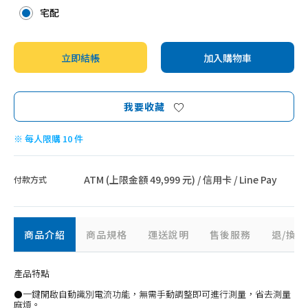
宅配
立即結帳
加入購物車
我要收藏
※ 每人限購 10 件
ATM (上限金額 49,999 元) / 信用卡 / Line Pay
付款方式
商品介紹
商品規格
運送說明
售後服務
退/換
產品特點
⚫一鍵開啟自動識別電流功能，無需手動調整即可進行測量，省去測量
麻煩。