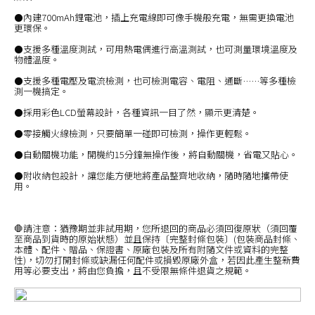
⚫內建700mAh鋰電池，插上充電線即可像手機般充電，無需更換電池
更環保。
⚫支援多種溫度測試，可用熱電偶進行高溫測試，也可測量環境溫度及
物體溫度。
⚫支援多種電壓及電流檢測，也可檢測電容、電阻、通斷……等多種檢
測一機搞定。
⚫採用彩色LCD螢幕設計，各種資訊一目了然，顯示更清楚。
⚫零接觸火線檢測，只要簡單一碰即可檢測，操作更輕鬆。
⚫自動關機功能，開機約15分鐘無操作後，將自動關機，省電又貼心。
⚫附收納包設計，讓您能方便地將產品整齊地收納，隨時隨地攜帶使
用。
🛑請注意：猶豫期並非試用期，您所退回的商品必須回復原狀（須回覆
至商品到貨時的原始狀態）並且保持〔完整封條包裝〕(包裝商品封條、
本體、配件、贈品、保證書、原廠包裝及所有附隨文件或資料的完整
性)，切勿打開封條或缺漏任何配件或損毀原廠外盒，若因此產生整新費
用等必要支出，將由您負擔，且不受限無條件退貨之規範。