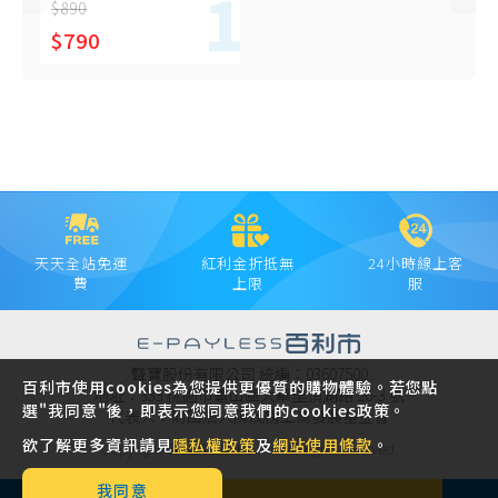
$890
$790
天天全站免運
紅利金折抵無
24小時線上客
費
上限
服
聲寶股份有限公司 統編：03607500
百利市使用cookies為您提供更優質的購物體驗。若您點
地址：333 桃園市龜山區大華里頂湖路 26-3 號
選"我同意"後，即表示您同意我們的cookies政策。
代表人：財團法人陳茂榜工商發展基金會
欲了解更多資訊請見
隱私權政策
及
網站使用條款
。
Copyright © 2021 SAMPO INC. All rights reserved.
我同意