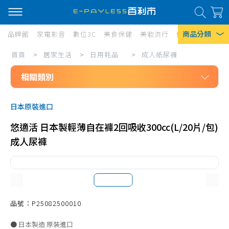
商品分類
品牌館
家電影音
數位3C
美食保健
美妝流行
傢俱寢具
居家
居
首頁
>
居家生活
>
日用耗品
>
成人紙尿褲
熱門搜尋
家
相關類別
風扇
生
口罩
居家生活
活/
日本原裝進口
日用耗品
日
除濕機
悠適活 日本製輕薄自在褲2回吸收300cc(L/20片/包)
衛生紙
用
衛生紙
成人尿褲
衛生棉、棉條
耗
Iphone 17
品/
幼兒紙尿褲
成
成人紙尿褲
人
濕紙巾
品號：P25082500010
紙
口腔清潔
● 日本製造 原裝進口