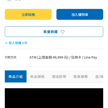
立即結帳
加入購物車
我要收藏
※ 每人限購 4 件
ATM (上限金額 49,999 元) / 信用卡 / Line Pay
付款方式
商品介紹
商品規格
運送說明
售後服務
退/換