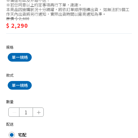
※偏遠地區及外島不送！
飲
淨水濾心、其他
※若您同意以上約定事項再行下單，謝謝。
本商品因搶購狀況十分踴躍，將依訂單順序陸續出貨， 如無法於5個工
水
作天內出貨將另行通知，實際出貨時間以廠商通知為準。
氣泡水機、配件
原價 $ 2,600
$ 2,290
製冰、刨冰機
熱水瓶3L以下
熱水瓶4L
規格
熱水瓶5L以上
單一規格
快煮壺1.2L以下
款式
快煮壺1.3L-1.7L
單一規格
快煮壺1.8L以上
泡茶機
數量
咖啡機、配件
－
＋
磨豆、奶泡機
配送
宅配