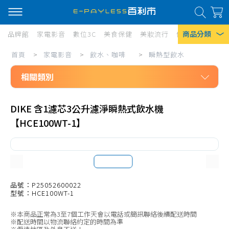
商品分類
品牌館
家電影音
數位3C
美食保健
美妝流行
傢俱寢具
居家
家
首頁
>
家電影音
>
飲水、咖啡
>
瞬熱型飲水
熱門搜尋
電
相關類別
風扇
影
口罩
家電影音
音/
DIKE 含1濾芯3公升濾淨瞬熱式飲水機
飲水、咖啡
飲
除濕機
【HCE100WT-1】
桌上型飲水
水、
衛生紙
落地型飲水
咖
Iphone 17
啡/
瞬熱型飲水
瞬
飲水濾心
品號：P25052600022
型號：HCE100WT-1
熱
廚上淨水
※本商品正常為3至7個工作天會以電話或簡訊聯絡後續配送時間
型
廚下淨水
※配送時間以物流聯絡約定的時間為準