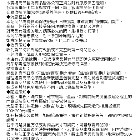
本賣場商品皆為商品皆為公司正貨並附有原廠保固證明。
各項家電保固年限與零件不同，請上官網詳閱保固條款。
交易收據明細(發票)請妥善保存，以便日後申報維修。
◆消息權益◆
本站商品為提供消保法規範七日鑑賞期,唯鑑賞期""並非試用期""，
商品一經拆箱恕不接受任何理由退換貨，請務必注意！
對商品有疑慮的地方請務必先詢問，能接受才訂購！
本商品為優惠價格，恕不參加原廠贈品活動
如賣場標示有附贈贈品預計7-14工作天後寄出
◆收貨須知◆
收到貨品時如外箱有毀損或不完整請第一時間拒收，
一經收貨，購買人即須負保管責任，
本店有7天猶豫期，7日過後商品若有問題即進入原廠保固狀態，
商品都需經原廠技師判定後再決定維修或換機。
退換貨須知：
商品到貨隔日享7天鑑賞(猶豫)期之權益【鑑賞(猶豫)期非試用期】，
辦理退貨商品必須是全新狀態且包裝完整，否則將會影響退貨權限。
●網頁商品會因為使用不同的品牌螢幕以及解析度不同，
造成圖片顏色呈現略有不同，請以實品顏色為準。
◆配送須知◆
冰箱、電視、洗衣機、乾衣機等…產品，訂購前請先測量搬運路程上的
門寬或樓梯尺寸與擺放位置妥當與否。
大型家電如無電梯，2樓(含)以上，現場或先匯款收取樓層搬運費
100~200元/樓。
如遇特殊安裝環境，如需抬高搬運、搬運距離過遠等等，都會現場報價
說明。
若不清楚測量方法或對商品尺寸有疑問，可聯繫賣場諮詢。
以免造成購買後無法搬運的窘況，若非商品本身瑕疵問題，因客戶端拒
收、無法正常安裝等因素造成退貨，將由廠商與您聯繫收取空趟費500-
1200元，感謝配合。