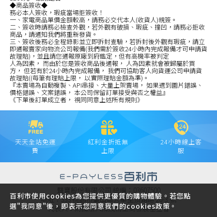
◆商品簽收◆
務必本人簽收，瑕疵當場拒簽收！
一、家電商品單價金額較高，請務必交代本人(收貨人)親簽。
二、簽收時請務必檢查外觀，若外觀有破損、瑕疵、撞凹，請務必拒收
商品，請通知我們將重新發貨。
三、簽收後務必全程錄影並立即拆封查驗，若拆封後外觀有瑕疵，請立
即通報賣家向物流公司報備(我們需於簽收24小時內完成報備才可申請貨
故理賠)，並且請您通報原廠到府鑑定，但有高機率被判定
人為因素， 而由於您是簽收商品後通報， 人為因素就會被歸屬於買
方， 但若有於24小時內完成報備， 我們可協助客人向貨運公司申請貨
故理賠((每筆有理賠上限， 以實際理賠金額為準)。
『本賣場為自動複製、API串接、大量上架賣場， 如果遇到圖片錯誤、
價格錯誤、文案錯誤， 本公司保留訂單接受與否之權益』
《下單後訂單成立者， 視同同意上述所有規則》
天天全站免運
紅利金折抵無
24小時線上客
費
上限
服
聲寶股份有限公司 統編：03607500
百利市使用cookies為您提供更優質的購物體驗。若您點
地址：333 桃園市龜山區大華里頂湖路 26-3 號
選"我同意"後，即表示您同意我們的cookies政策。
代表人：財團法人陳茂榜工商發展基金會