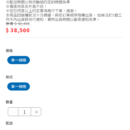
MITSUBISHI 三菱電機
※配送時間以物流聯絡約定的時間為準
離
※偏遠地區及外島不送！
LG 樂金
※若您同意以上約定事項再行下單，謝謝。
式/
本商品因搶購狀況十分踴躍，將依訂單順序陸續出貨， 如無法於5個工
作天內出貨將另行通知，實際出貨時間以廠商通知為準。
FUJITSU 富士通
DAIKIN
原價 $ 42,400
$ 38,500
HERAN 禾聯
大
SANLUX 台灣三洋
金
CHIMEI 奇美
規格
TECO 東元
單一規格
TATUNG 大同
款式
HAWRIN 華菱
單一規格
BD 冰點
MIDEA 美的
數量
GREE 格力
－
＋
MAXE 萬士益
配送
HiLi 海力