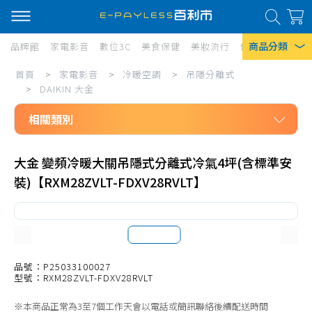
商品分類
品牌館
家電影音
數位3C
美食保健
美妝流行
傢俱寢具
居家
家
首頁
>
家電影音
>
冷暖空調
>
吊隱分離式
熱門搜尋
電
>
DAIKIN 大金
風扇
影
相關類別
口罩
音/
家電影音
冷
除濕機
大金 變頻冷暖大關吊隱式分離式冷氣4坪(含標準安
冷暖空調
裝)【RXM28ZVLT-FDXV28RVLT】
暖
衛生紙
吊隱分離式
空
Iphone 17
Panasonic 國際牌
調/
HITACHI 日立
吊
DAIKIN 大金
品號：P25033100027
隱
型號：RXM28ZVLT-FDXV28RVLT
MITSUBISHI 三菱重工
分
※本商品正常為3至7個工作天會以電話或簡訊聯絡後續配送時間