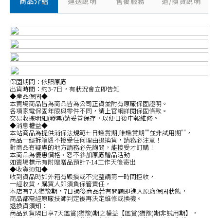
商品介紹
運送說明
售後服務
退/換貨說明
保固期間：依照原廠
出貨時間：約3-7日，有狀況會立即告知
◆產品保固◆
本賣場商品皆為商品皆為公司正貨並附有原廠保固證明。
各項家電保固年限與零件不同，請上官網詳閱保固條款。
交易收據明細(發票)請妥善保存，以便日後申報維修。
◆消息權益◆
本站商品為提供消保法規範七日鑑賞期,唯鑑賞期""並非試用期""，
商品一經拆箱恕不接受任何理由退換貨，請務必注意！
對商品有疑慮的地方請務必先詢問，能接受才訂購！
本商品為優惠價格，恕不參加原廠贈品活動
如賣場標示有附贈贈品預計7-14工作天後寄出
◆收貨須知◆
收到貨品時如外箱有毀損或不完整請第一時間拒收，
一經收貨，購買人即須負保管責任，
本店有7天猶豫期，7日過後商品若有問題即進入原廠保固狀態，
商品都需經原廠技師判定後再決定維修或換機。
退換貨須知：
商品到貨隔日享7天鑑賞(猶豫)期之權益【鑑賞(猶豫)期非試用期】，