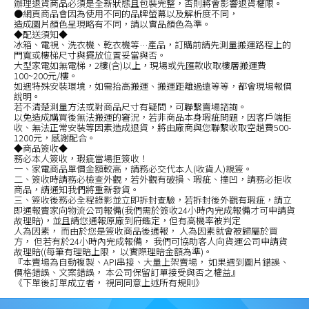
辦理退貨商品必須是全新狀態且包裝完整，否則將會影響退貨權限。
●網頁商品會因為使用不同的品牌螢幕以及解析度不同，
造成圖片顏色呈現略有不同，請以實品顏色為準。
◆配送須知◆
冰箱、電視、洗衣機、乾衣機等…產品，訂購前請先測量搬運路程上的
門寬或樓梯尺寸與擺放位置妥當與否。
大型家電如無電梯，2樓(含)以上，現場或先匯款收取樓層搬運費
100~200元/樓。
如遇特殊安裝環境，如需抬高搬運、搬運距離過遠等等，都會現場報價
說明。
若不清楚測量方法或對商品尺寸有疑問，可聯繫賣場諮詢。
以免造成購買後無法搬運的窘況，若非商品本身瑕疵問題，因客戶端拒
收、無法正常安裝等因素造成退貨，將由廠商與您聯繫收取空趟費500-
1200元，感謝配合。
◆商品簽收◆
務必本人簽收，瑕疵當場拒簽收！
一、家電商品單價金額較高，請務必交代本人(收貨人)親簽。
二、簽收時請務必檢查外觀，若外觀有破損、瑕疵、撞凹，請務必拒收
商品，請通知我們將重新發貨。
三、簽收後務必全程錄影並立即拆封查驗，若拆封後外觀有瑕疵，請立
即通報賣家向物流公司報備(我們需於簽收24小時內完成報備才可申請貨
故理賠)，並且請您通報原廠到府鑑定，但有高機率被判定
人為因素， 而由於您是簽收商品後通報， 人為因素就會被歸屬於買
方， 但若有於24小時內完成報備， 我們可協助客人向貨運公司申請貨
故理賠((每筆有理賠上限， 以實際理賠金額為準)。
『本賣場為自動複製、API串接、大量上架賣場， 如果遇到圖片錯誤、
價格錯誤、文案錯誤， 本公司保留訂單接受與否之權益』
《下單後訂單成立者， 視同同意上述所有規則》