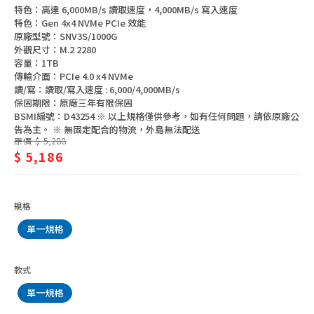
內接式硬碟
件/
特色：高達 6,000MB/s 讀取速度，4,000MB/s 寫入速度
特色：Gen 4x4 NVMe PCIe 效能
外接式硬碟
內
原廠型號：SNV3S/1000G
SSD固態式硬碟、記憶體
外觀尺寸：M.2 2280
接
容量：1TB
硬碟用外接、轉接、抽取盒
式
傳輸介面：PCIe 4.0 x4 NVMe
讀/寫：讀取/寫入速度 : 6,000/4,000MB/s
硬
保固期限：原廠三年有限保固
BSMI編號：D43254 ※ 以上規格僅供參考，如有任何問題，請依原廠公
碟
告為主。 ※ 無固定配合的物流，外島無法配送
原價 $ 5,288
$ 5,186
規格
單一規格
款式
單一規格