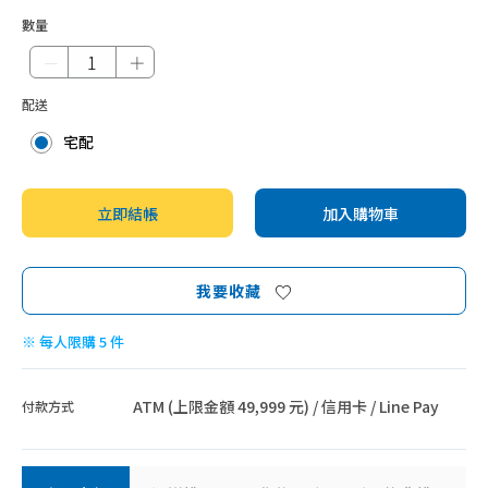
數量
－
＋
配送
宅配
立即結帳
加入購物車
我要收藏
※ 每人限購 5 件
ATM (上限金額 49,999 元) / 信用卡 / Line Pay
付款方式