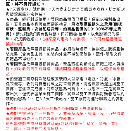
更，將不另行通知。
★7天猶豫期非試用期，7天內尚未決定是否購買本商品，切勿拆封
與破壞原廠外盒包裝。
★商品一經拆封或使用，等同商品價值已受損，僅能以福利品出
須收取價值損失之費用(回復
售，若非商品本身瑕疵而需退換貨，
原狀、整新費、安裝配送費等，約商品售價的10~30%不等之費
用)
，請先確認訂購商品無誤，再行開機/使用，以免影響您的權
(如原廠判定為人為損壞，本公司有權拒絕退
利，祝您購物順心。
換貨申請)
★若因產品故障要退換貨商品，必須為無髒汙、無損傷之狀態且包
裝完整（含商品主機、包裝內外盒不得刮傷破損，配件/隨附文件
與贈品不得缺件）。
★若因新品故障要退換貨商品，新品瑕疵判斷將由原廠工程人員檢
如對收到商品有疑慮，建議開箱過程全程錄影，以確保自身權
測。
益。
★如需施工團隊特殊配送或安裝的大型家電（電視、冷氣、冰箱、
洗衣機等）收到消費者付款之訂單需求後，將會派發給運送與施工
團隊，當派單完成後，訂單狀態為出貨中，此狀態不一定是實際完
成出貨，僅代表發單至施工團隊，實際以施工團隊與訂購者電話約
裝的內容為主。 在3-5天工作天內，施工廠商將進行聯絡之約裝動
作。
★遊戲片(含軟體)商品一經拆封視同購買，無法退換貨。
★遊戲主機與配件一經拆封，若非新品瑕疵、故障不良，仍堅持退
貨將酌收兩成～五成包裝復原整新費。
※對於遊戲主機與遊戲片商品(含軟體)有任何疑問，請先不要拆
封，試玩，請儘速向客服反應。