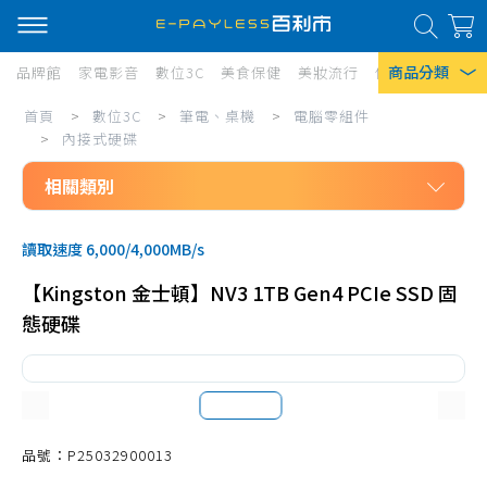
商品分類
品牌館
家電影音
數位3C
美食保健
美妝流行
傢俱寢具
居家
數
首頁
>
數位3C
>
筆電、桌機
>
電腦零組件
熱門搜尋
位
>
內接式硬碟
風扇
3C/
相關類別
口罩
筆
數位3C
電、
除濕機
讀取速度 6,000/4,000MB/s
筆電、桌機
桌
衛生紙
【Kingston 金士頓】NV3 1TB Gen4 PCIe SSD 固
電腦零組件
機/
態硬碟
Iphone 17
主機板、CPU
電
主機殼
腦
POWER、散熱相關
零
顯示卡
品號：P25032900013
組