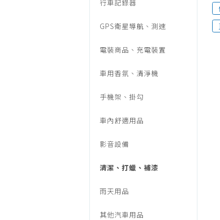
外/
行車記錄器
烹調家電
廚房家電
GPS衛星導航、測速
汽
飲水、咖啡
電裝商品、充電裝置
美容家電
車
生活家電
車用香氛、清淨機
福利品專區
百
手機架、掛勾
車內舒適用品
貨/
影音設備
清
清潔、打蠟、補漆
雨天用品
潔、
其他汽車用品