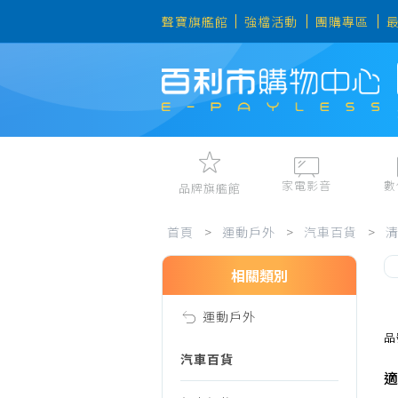
聲寶旗艦館
強檔活動
團購專區
家電影音
數
品牌旗艦館
運
視聽娛樂
手機、平
首頁
>
運動戶外
>
汽車百貨
>
冷暖空調
數位周邊
電冰箱、冷凍櫃
筆電、桌
相關類別
動
洗衣機、乾衣機
資訊周邊
運動戶外
電風扇、電暖器
戶
品
清淨機、除濕機
汽車百貨
適
廚衛三機