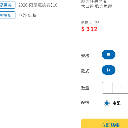
壓力多倍加強
優惠券
2026-限量瘋搶卷$10
蛋糕甜點、冰品
園藝植栽
大口徑 強力聚壓
生鮮、蔬果 (免稅)
直接折
戶外 92折
原價 $ 799
生鮮、蔬果 (應稅)
$ 312
無
規格
無
款式
－
數量
配送
宅配
立即結帳