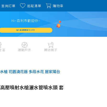
查詢訂單
追蹤清單
購物車
Hi~百利市歡迎你~
加入會員週週領 $3,000
生活
運動戶外
婦幼親子
戶外露營、登山用品
嬰幼成長、清潔日用
水上運動、潛水
哺育餐食、奶瓶奶嘴
水槍 花園澆花器 多段水花 居家陽台
旅行用品、行李箱、
書包、兒童生活用品
雨具
品
外出用品
健身、運動器材
OE 高壓噴射水槍灑水管噴水頭 套
玩具、積木、拼圖
運動配件、護具
寵物用品
教具、童書、美勞
自行車、電動車系列
家庭護理 、銀髮生活