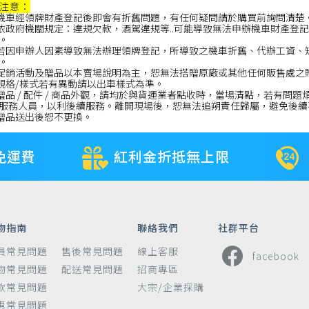
注意：
.機車經領牌財產登記後即會有折舊問題，有任何疑問請於購買前詢問清楚
.依政府機關規定：違規欠款，酒駕違規等..可能導致無法申辦機車財產
。
.若因申辦人因素導致無法辦理領牌登記，所導致之機車折舊、代辦工資
。
.促銷活動及贈品以本賣場說明為主，恕無法搭贈原廠或其他任何販售處之
.規格/樣式若有異動請以出車樣式為準。
.贈品 / 配件 / 商品外觀，請均於與貨運業者點收時，當場清點，若有問題煩
服務人員，以利後續服務。離開現場後，恕無法追朔責任歸屬，避免後續
.贈品送出後恕不更換。
免運費
紅利金折抵無上限
物指南
聯絡我們
社群平台
員常見問題
售後常見問題
線上客服
facebook
物常見問題
配送常見問題
招商專區
款常見問題
大宗/企業採購
惠常見問題