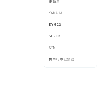
外/
電動車
烹調家電
廚房家電
YAMAHA
機
飲水、咖啡
KYMCO
美容家電
車
生活家電
SUZUKI
福利品專區
專
SYM
機車行車記錄器
區/KYMCO