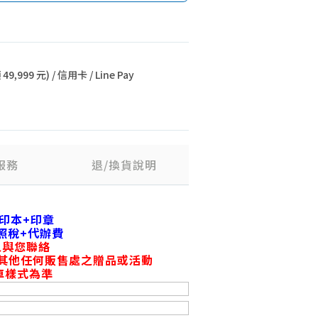
9,999 元) / 信用卡 / Line Pay
服務
退/換貨說明
S
印本+印章
照稅+代辦費
人與您聯絡
其他任何販售處之贈品或活動
車樣式為準