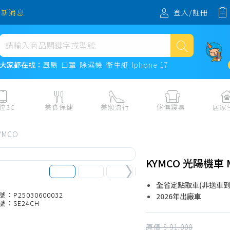
登入/註冊
最新消息
熱門搜尋
大家都在找：
風扇
口罩
除濕機
衛生紙
Iphone 17
風扇
口罩
位3C
美食保健
美妝流行
傢俱寢具
居家
除濕機
板、周邊
保健食品
美妝保養
收納
日用耗品
YMCO
衛生紙
電子票券
流行配飾
傢俱、床墊
居家清潔
機
紙本票券
寢具
餐廚
Iphone 17
KYMCO 光陽機車 Ma
水、飲料、沖泡
傢飾百貨
生活其他用
全省定點取車(非送車到
民生食材、烹飪調味
衛浴
成人用品🔞
號：P25030600032
2026年出廠車
號：SE24CH
熟食、小吃、滷味
居家裝修
寵物飼料、
零食、果乾、肉乾
開運
原價 $ 91,000