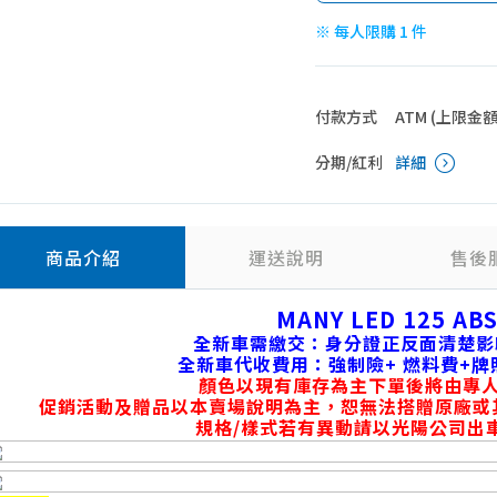
※ 每人限購 1 件
付款方式
ATM (上限金額 4
分期/紅利
詳細
商品介紹
運送說明
售後
MANY LED 125 AB
全新車需繳交：身分證正反面清楚影
全新車代收費用：強制險+ 燃料費+牌
顏色以現有庫存為主下單後將由專
促銷活動及贈品以本賣場說明為主，恕無法搭贈原廠或
規格/樣式若有異動請以光陽公司出