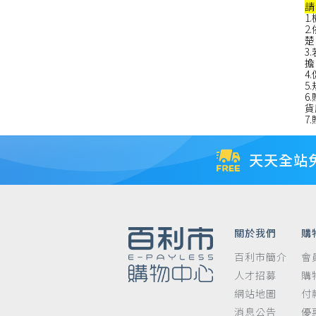
請
1
2
楚
3
擔
4
5
6
貨
7
天天全站
關於我們
購
百利市簡介
會
人才招募
購
網站地圖
付
消息公告
優