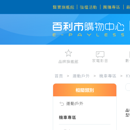
聲寶旗艦館
強檔活動
團購專區
家電影音
數
品牌旗艦館
運
視聽娛樂
手機、平
首頁
>
運動戶外
>
機車專區
>
K
冷暖空調
數位周邊
電冰箱、冷凍櫃
筆電、桌
相關類別
動
洗衣機、乾衣機
資訊周邊
運動戶外
電風扇、電暖器
戶
品
型
清淨機、除濕機
機車專區
廚衛三機