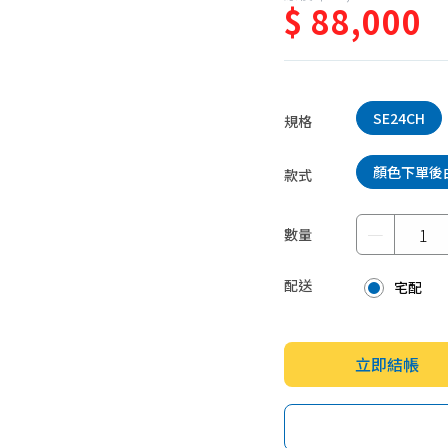
$ 88,000
蛋糕甜點、冰品
園藝植栽
生鮮、蔬果 (免稅)
生鮮、蔬果 (應稅)
SE24CH
規格
顏色下單後
款式
－
數量
配送
宅配
立即結帳