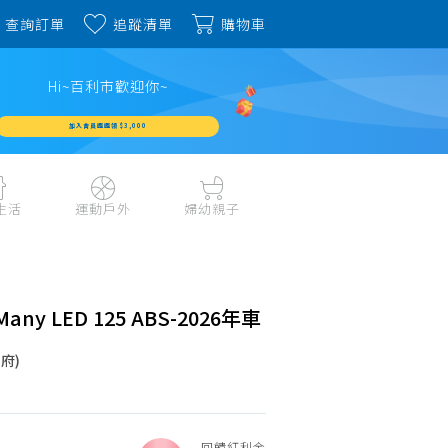
查詢訂單
追蹤清單
購物車
Hi~百利市歡迎你~
加入會員週週領 $3,000
生活
運動戶外
婦幼親子
戶外露營、登山用品
嬰幼成長、清潔日用
水上運動、潛水
哺育餐食、奶瓶奶嘴
旅行用品、行李箱、
書包、兒童生活用品
ny LED 125 ABS-2026年車
雨具
品
外出用品
健身、運動器材
府)
玩具、積木、拼圖
運動配件、護具
寵物用品
教具、童書、美勞
自行車、電動車系列
家庭護理 、銀髮生活
回饋紅利金