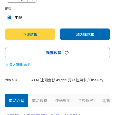
配送
宅配
立即結帳
加入購物車
我要收藏
※ 每人限購 10 件
ATM (上限金額 49,999 元) / 信用卡 / Line Pay
付款方式
商品介紹
商品規格
運送說明
售後服務
退/換