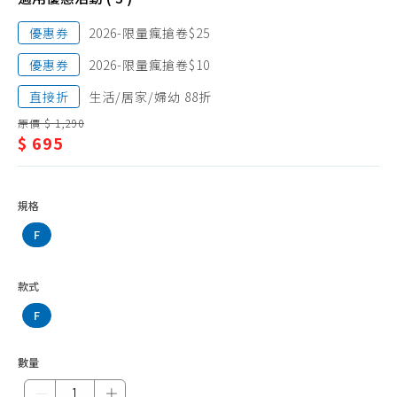
毛巾、浴巾
盆、
浴袍、浴帽
優惠券
2026-限量瘋搶卷$25
泡
馬桶坐墊、坐墊貼
優惠券
2026-限量瘋搶卷$10
澡
桶、
直接折
生活/居家/婦幼 88折
原價 $ 1,290
洗
$ 695
澡
盆
規格
F
款式
F
數量
－
＋