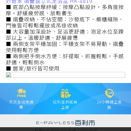
妙管家 摺疊直立式足浴盆 HK-8819
■ 底部凸點按摩紓緩：按摩凸點設計，多角度按
摩，舒緩疲勞感、放鬆養生
■ 摺疊收納、不佔空間：沙發底下、櫥櫃縫隙、
門後皆可輕鬆擺放或吊掛收納
■ 大容量加深設計、足浴更舒適：泡足水位至踝
部以上，溫暖舒適、舒展疲憊
■ 兩側支架平穩加固：平穩支架不易晃動，摺疊
使用輕鬆方便
■ 兩側把手倒水方便：好提取、抓握輕鬆，手感
舒適，輕鬆倒水
■ 居家/旅行皆可使用
天天全站免運
紅利金折抵無
24小時線上客
費
上限
服
聲寶股份有限公司 統編：03607500