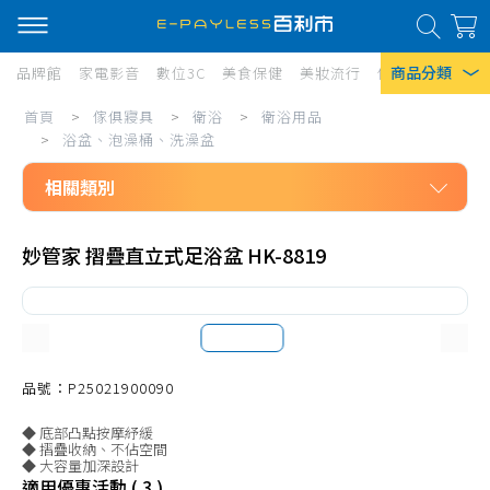
商品分類
品牌館
家電影音
數位3C
美食保健
美妝流行
傢俱寢具
居家
傢
首頁
>
傢俱寢具
>
衛浴
>
衛浴用品
熱門搜尋
俱
>
浴盆、泡澡桶、洗澡盆
風扇
寢
相關類別
口罩
具/
傢俱寢具
衛
除濕機
妙管家 摺疊直立式足浴盆 HK-8819
衛浴
浴/
衛生紙
衛浴用品
衛
Iphone 17
洗沐用具、盥洗用品
浴
浴盆、泡澡桶、洗澡盆
品號：P25021900090
用
面盆、洗臉盆
品/
◆ 底部凸點按摩紓緩
◆ 摺疊收納、不佔空間
給皂器、皂盤、皂托
浴
◆ 大容量加深設計
適用優惠活動 ( 3 )