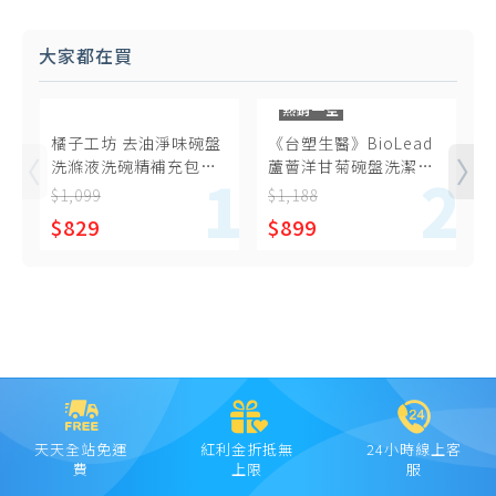
大家都在買
熱銷一空
橘子工坊 去油淨味碗盤
《台塑生醫》BioLead
洗滌液洗碗精補充包
蘆薈洋甘菊碗盤洗潔精
500mlX6包
1000g (12瓶/組)
$1,099
$1,188
$
$829
$899
天天全站免運
紅利金折抵無
24小時線上客
費
上限
服