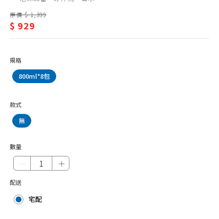
潔/
垃圾袋
原價 $ 1,399
洗
垃圾桶
$ 929
碗
清潔劑品
精
環境抗菌、防護用品
規格
防蚊、驅蚊、除蠅
800ml*8包
除蟲、殺蟑、鼠疫
款式
除濕、防霉劑品
無
除臭、芳香
水管
數量
水管疏通
－
＋
防水噴霧
配送
宅配