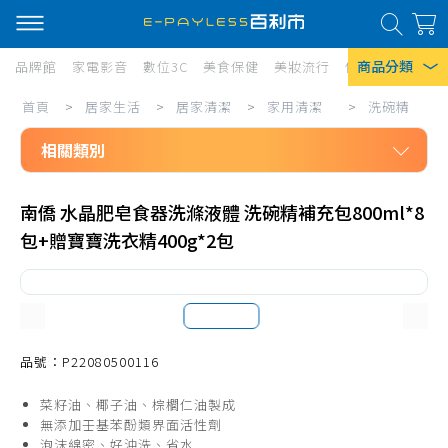
商品分類
品牌館
家電影音
數位3C
美食保健
美妝流行
傢俱寢具
居家
居
首頁
>
居家生活
>
居家清潔
>
家用清潔
>
洗碗精
熱門搜尋
家
相關類別
風扇
生
口罩
居家生活
活/
南僑 水晶肥皂食器洗滌液體 洗碗精補充包800ml*8
居家清潔
居
除濕機
包+贈寶寶洗衣精400g*2包
家用清潔
家
衛生紙
洗碗精
清
Iphone 17
潔/
拖把、週邊配件
家
掃把、週邊配件
品號：P22080500116
用
清潔工具
菜籽油、椰子油、棕櫚仁油製成
清
無添加壬基苯酚類界面活性劑
抹布、菜瓜布
泡沫綿密、好沖洗、省水