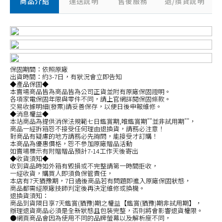
商品介紹
運送說明
售後服務
退/換貨說明
保固期間：依照原廠
出貨時間：約3-7日，有狀況會立即告知
◆產品保固◆
本賣場商品皆為商品皆為公司正貨並附有原廠保固證明。
各項家電保固年限與零件不同，請上官網詳閱保固條款。
交易收據明細(發票)請妥善保存，以便日後申報維修。
◆消息權益◆
本站商品為提供消保法規範七日鑑賞期,唯鑑賞期""並非試用期""，
商品一經拆箱恕不接受任何理由退換貨，請務必注意！
對商品有疑慮的地方請務必先詢問，能接受才訂購！
本商品為優惠價格，恕不參加原廠贈品活動
如賣場標示有附贈贈品預計7-14工作天後寄出
◆收貨須知◆
收到貨品時如外箱有毀損或不完整請第一時間拒收，
一經收貨，購買人即須負保管責任，
本店有7天猶豫期，7日過後商品若有問題即進入原廠保固狀態，
商品都需經原廠技師判定後再決定維修或換機。
退換貨須知：
商品到貨隔日享7天鑑賞(猶豫)期之權益【鑑賞(猶豫)期非試用期】，
辦理退貨商品必須是全新狀態且包裝完整，否則將會影響退貨權限。
●網頁商品會因為使用不同的品牌螢幕以及解析度不同，