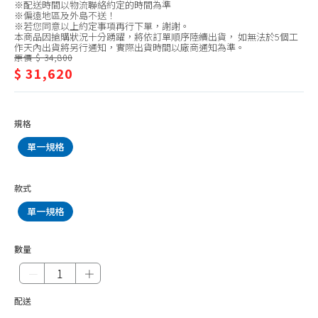
HERAN 禾聯
※配送時間以物流聯絡約定的時間為準
離
※偏遠地區及外島不送！
SANLUX 台灣三洋
※若您同意以上約定事項再行下單，謝謝。
式/HITACHI
本商品因搶購狀況十分踴躍，將依訂單順序陸續出貨， 如無法於5個工
作天內出貨將另行通知，實際出貨時間以廠商通知為準。
MITSUBISHI 三菱電機
日
原價 $ 34,800
$ 31,620
MITSUBISHI 三菱重工
立
LG 樂金
SHARP 夏普
規格
CHIMEI 奇美
單一規格
TATUNG 大同
款式
MAXE 萬士益
單一規格
FUJITSU 富士通
Kolin 歌林
數量
TECO 東元
－
＋
HAWRIN 華菱
配送
MIDEA 美的