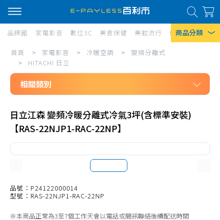
商品分類
品牌館
家電影音
數位3C
美食保健
美妝流行
傢俱寢具
居家
家
首頁
>
家電影音
>
冷暖空調
>
變頻分離式
熱門搜尋
電
>
HITACHI 日立
風扇
影
相關類別
口罩
音/
家電影音
冷
除濕機
日立江森 變頻冷暖分離式冷氣3坪(含標準安裝)
冷暖空調
【RAS-22NJP1-RAC-22NP】
暖
衛生紙
變頻分離式
空
Iphone 17
SAMPO 聲寶
調/
HITACHI 日立
變
Panasonic 國際牌
品號：P24122000014
頻
型號：RAS-22NJP1-RAC-22NP
DAIKIN 大金
分
※本商品正常為3至7個工作天會以電話或簡訊聯絡後續配送時間