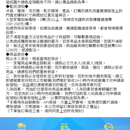
造成圖片顏色呈現略有不同，請以實品顏色為準。
◆配送須知◆
冰箱、電視、洗衣機、乾衣機等…產品，訂購前請先測量搬運路程上的
門寬或樓梯尺寸與擺放位置妥當與否。
大型家電如無電梯，2樓(含)以上，現場或先匯款收取樓層搬運費
100~200元/樓。
如遇特殊安裝環境，如需抬高搬運、搬運距離過遠等等，都會現場報價
說明。
若不清楚測量方法或對商品尺寸有疑問，可聯繫賣場諮詢。
以免造成購買後無法搬運的窘況，若非商品本身瑕疵問題，因客戶端拒
收、無法正常安裝等因素造成退貨，將由廠商與您聯繫收取空趟費500-
1200元，感謝配合。
◆商品簽收◆
務必本人簽收，瑕疵當場拒簽收！
一、家電商品單價金額較高，請務必交代本人(收貨人)親簽。
二、簽收時請務必檢查外觀，若外觀有破損、瑕疵、撞凹，請務必拒收
商品，請通知我們將重新發貨。
三、簽收後務必全程錄影並立即拆封查驗，若拆封後外觀有瑕疵，請立
即通報賣家向物流公司報備(我們需於簽收24小時內完成報備才可申請貨
故理賠)，並且請您通報原廠到府鑑定，但有高機率被判定
人為因素， 而由於您是簽收商品後通報， 人為因素就會被歸屬於買
方， 但若有於24小時內完成報備， 我們可協助客人向貨運公司申請貨
故理賠((每筆有理賠上限， 以實際理賠金額為準)。
『本賣場為自動複製、API串接、大量上架賣場， 如果遇到圖片錯誤、
價格錯誤、文案錯誤， 本公司保留訂單接受與否之權益』
《下單後訂單成立者， 視同同意上述所有規則》