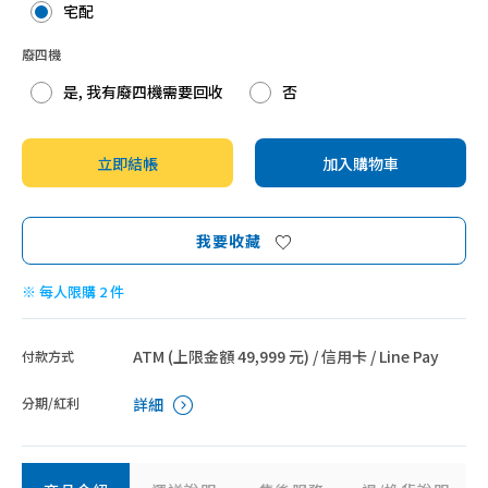
宅配
GREE 格力
廢四機
HiLi 海力
是, 我有廢四機需要回收
否
BD 冰點
TOSHIBA 東芝
立即結帳
加入購物車
Haier 海爾
NIKKO 日光
我要收藏
YAMADA 山田
TCL
※ 每人限購 2 件
Philips 飛利浦
ATM (上限金額 49,999 元) / 信用卡 / Line Pay
付款方式
分期/紅利
詳細