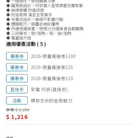
◆ 一鍵操作，使用簡單方便
部
電鬍刀、配件
◆ 魔鬼氈設計，可依個人習慣調整包覆鬆緊
◆ 無線便攜 附遙控器
按
◆ 附延長帶 滿足全家需求
電動牙刷、配件
◆ 充電式設計，無線不影響行動
摩
◆ 體機輕巧，摺疊收納好攜帶
沖牙機、配件
◆ 內建保護裝置，使用15分鐘後會自動關機
◆ 三段模式：弱+加熱、弱、強+加熱
按摩枕
◆ 電量指示燈
適用優惠活動 ( 5 )
筋膜槍
優惠券
2026-限量瘋搶卷$100
眼部、頭部按摩
優惠券
肩頸、腰臀按摩
2026-限量瘋搶卷$25
腿部、足部按摩
優惠券
2026-限量瘋搶卷$10
泡腳機
直接折
家電 95折(直接折)
體重、體脂計
活動
釋放生命的金色魅力
原價 $ 2,280
$ 1,216