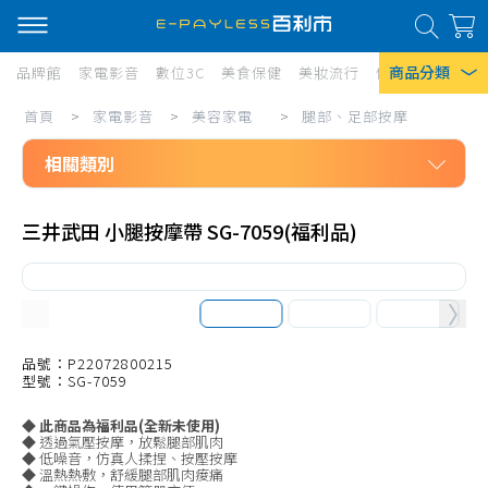
商品分類
品牌館
家電影音
數位3C
美食保健
美妝流行
傢俱寢具
居家
家
首頁
>
家電影音
>
美容家電
>
腿部、足部按摩
熱門搜尋
電
相關類別
風扇
影
口罩
家電影音
音/
三井武田 小腿按摩帶 SG-7059(福利品)
美容家電
美
除濕機
吹風機、配件
容
衛生紙
直/捲髮器
家
Iphone 17
電/
造型髮梳
品號：P22072800215
型號：SG-7059
腿
剪髮器、配件
◆ 此商品為福利品(全新未使用)
部、
美體刀、修容(足)
◆ 透過氣壓按摩，放鬆腿部肌肉
◆ 低噪音，仿真人揉捏、按壓按摩
足
清潔、美顏、其他
◆ 溫熱熱敷，舒緩腿部肌肉痠痛