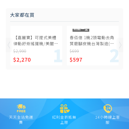
大家都在買
熱銷一空
【嘉麗寶】可提式美體
春佰億 1機2頭電動去角
律動舒脊搖擺機/美腿機
質磨腳皮機台灣製造(1
SN-9701
組-買就送替換蕊頭1組)
$2,990
$699
$2,270
$597
天天全站免運
紅利金折抵無
24小時線上客
費
上限
服