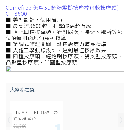
Comefree 美型3D舒筋震搥按摩棒(4款按摩頭)
CF-3600
■ 美型設計，使用省力
■ 最高達3600轉，打擊酸痛超有感
■ 搭配四種按摩頭，針對肩頸、腰背、軀幹等部
位深層肌肉均勻震捶按摩
■ 微調式旋鈕開關，調控震度力道最精準
■ 人體工學弧線設計，達到最佳按摩效果
■ 四種按摩頭：經絡刷按摩頭、雙叉型按摩頭、
凸點型按摩頭、半圓型按摩頭
大家都在買
【SIMPLITE】迷你口袋
筋膜槍 藍色
$1,780