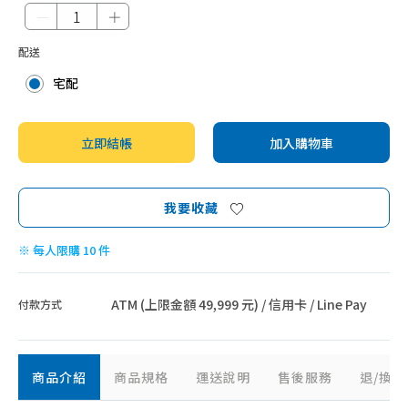
－
＋
配送
宅配
立即結帳
加入購物車
我要收藏
※ 每人限購 10 件
ATM (上限金額 49,999 元) / 信用卡 / Line Pay
付款方式
商品介紹
商品規格
運送說明
售後服務
退/換