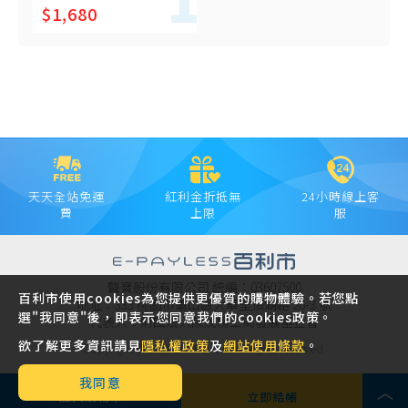
$1,680
天天全站免運
紅利金折抵無
24小時線上客
費
上限
服
聲寶股份有限公司 統編：03607500
百利市使用cookies為您提供更優質的購物體驗。若您點
地址：333 桃園市龜山區大華里頂湖路 26-3 號
選"我同意"後，即表示您同意我們的cookies政策。
代表人：財團法人陳茂榜工商發展基金會
欲了解更多資訊請見
隱私權政策
及
網站使用條款
。
Copyright © 2021 SAMPO INC. All rights reserved.
我同意
加入購物車
立即結帳