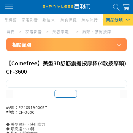
商品分類
品牌館
家電影音
數位3C
美食保健
美妝流行
傢俱寢具
居家
家
首頁
>
家電影音
>
美容家電
>
肩頸、腰臀按摩
熱門搜尋
電
相關類別
風扇
影
口罩
家電影音
音/
【Comefree】美型3D舒筋震搥按摩棒(4款按摩頭)
美容家電
美
除濕機
CF-3600
吹風機、配件
容
衛生紙
直/捲髮器
家
Iphone 17
電/
造型髮梳
肩
剪髮器、配件
品號：P24091900097
型號：CF-3600
頸、
美體刀、修容(足)
◆ 美型設計，使用省力
腰
清潔、美顏、其他
◆ 最高達3600轉