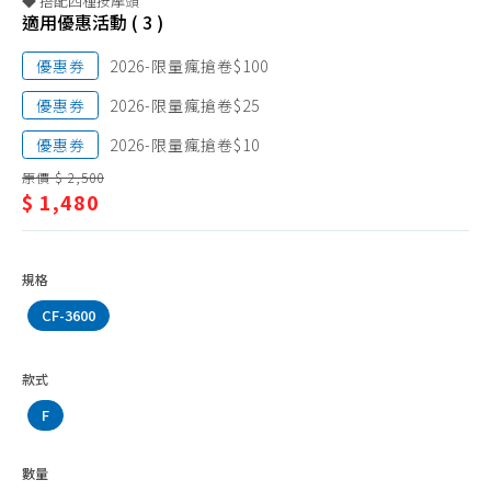
◆ 搭配四種按摩頭
臀
電鬍刀、配件
適用優惠活動 ( 3 )
按
電動牙刷、配件
優惠券
2026-限量瘋搶卷$100
摩
沖牙機、配件
優惠券
2026-限量瘋搶卷$25
按摩枕
優惠券
2026-限量瘋搶卷$10
筋膜槍
原價 $ 2,500
$ 1,480
眼部、頭部按摩
肩頸、腰臀按摩
腿部、足部按摩
規格
泡腳機
CF-3600
體重、體脂計
款式
F
數量