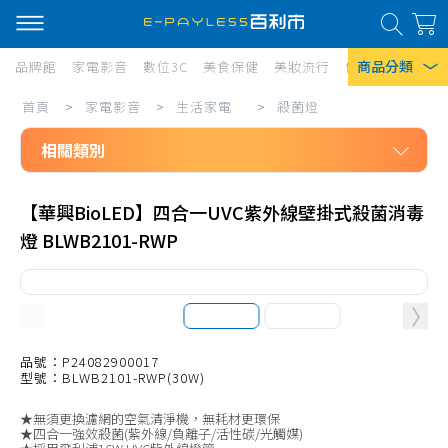
商品分類
品牌館
家電影音
數位3C
美食保健
美妝流行
傢俱寢具
居家
家
首頁
>
家電影音
>
生活家電
>
殺菌燈
熱門搜尋
電
相關類別
風扇
影
口罩
家電影音
音/
【華興BioLED】四合一UVC紫外線壁掛式殺菌消毒
生活家電
生
除濕機
燈 BLWB2101-RWP
免治馬桶座
活
衛生紙
無線吸塵器
家
Iphone 17
電/
有線吸塵器
殺
筒式吸塵器
品號：P24082900017
型號：BLWB2101-RWP(30W)
菌
吸塵器耗材、配件
★無須更換濾網的空氣清淨機，無耗材更環保
燈
掃地機、配件
★四合一強效殺菌(紫外線/負離子/活性碳/光觸媒)