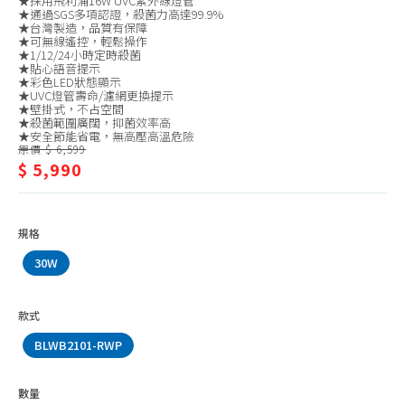
★採用飛利浦16W UVC紫外線燈管
塵蟎機、耗材
★通過SGS多項認證，殺菌力高達99.9%
★台灣製造，品質有保障
★可無線遙控，輕鬆操作
除菌、消毒機
★1/12/24小時定時殺菌
★貼心語音提示
清潔機、洗地機
★彩色LED狀態顯示
★UVC燈管壽命/濾網更換提示
殺菌燈
★壁掛式，不占空間
★殺菌範圍廣闊，抑菌效率高
加濕器
★安全節能省電，無高壓高溫危險
原價 $ 6,599
$ 5,990
檯燈、夾燈、配件
捕蚊燈
捕蚊拍
規格
掛燙機、熨斗
30W
除毛球機、縫紉機
款式
電話、對講機
BLWB2101-RWP
插座、延長線
辦公家電
數量