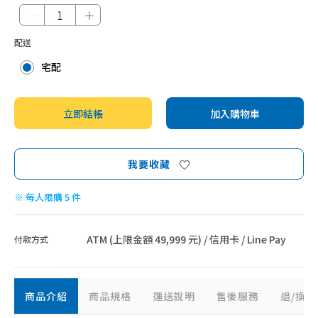
智能家電
－
＋
配送
宅配
立即結帳
加入購物車
我要收藏
※ 每人限購 5 件
ATM (上限金額 49,999 元) / 信用卡 / Line Pay
付款方式
商品介紹
商品規格
運送說明
售後服務
退/換