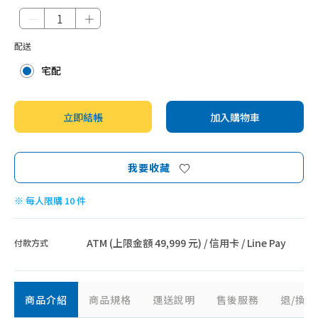
－
＋
配送
宅配
立即結帳
加入購物車
我要收藏
※ 每人限購 10 件
ATM (上限金額 49,999 元) / 信用卡 / Line Pay
付款方式
商品介紹
商品規格
運送說明
售後服務
退/換