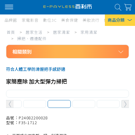
商品分類
品牌館
家電影音
數位3C
美食保健
美妝流行
傢俱寢具
居家
居
首頁
>
居家生活
>
居家清潔
>
家用清潔
熱門搜尋
家
>
掃把、週邊配件
風扇
生
相關類別
口罩
活/
居家生活
居
除濕機
符合人體工學防滑握把手感舒適
居家清潔
家
衛生紙
家簡塵除 加大型彈力掃把
家用清潔
清
Iphone 17
洗碗精
潔/
拖把、週邊配件
家
掃把、週邊配件
品號：P24082200028
用
型號：F35-1712
清潔工具
清