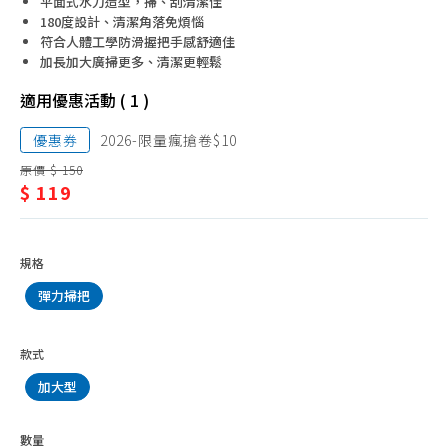
抹布、菜瓜布
平面式水刀造型，掃、刮清潔佳
潔/
180度設計、清潔角落免煩惱
垃圾袋
符合人體工學防滑握把手感舒適佳
掃
加長加大廣掃更多、清潔更輕鬆
垃圾桶
把、
適用優惠活動 ( 1 )
清潔劑品
週
環境抗菌、防護用品
優惠券
2026-限量瘋搶卷$10
邊
原價 $ 150
防蚊、驅蚊、除蠅
配
$ 119
除蟲、殺蟑、鼠疫
件
除濕、防霉劑品
規格
除臭、芳香
彈力掃把
水管
水管疏通
款式
防水噴霧
加大型
數量