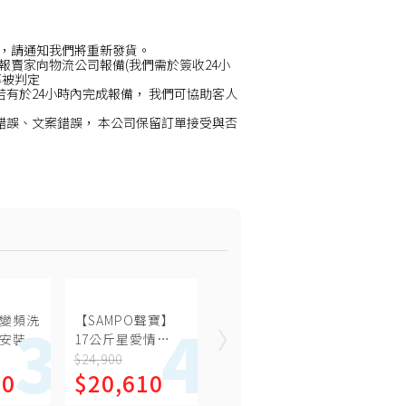
，請通知我們將重新發貨。
賣家向物流公司報備(我們需於簽收24小
率被判定
若有於24小時內完成報備， 我們可協助客人
錯誤、文案錯誤， 本公司保留訂單接受與否
斤變頻洗
【SAMPO聲寶】
安裝)
17公斤星愛情
G】
PICO PURE變頻直
$24,900
40
$20,610
立式洗衣機 ES-
P17DPS(S1)