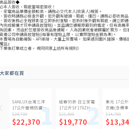
商品簽收◆
必本人簽收，瑕疵當場拒簽收！
、家電商品單價金額較高，請務必交代本人(收貨人)親簽。
、簽收時請務必檢查外觀，若外觀有破損、瑕疵、撞凹，請務必拒收商品
、簽收後務必全程錄影並立即拆封查驗，若拆封後外觀有瑕疵，請立即通報
內完成報備才可申請貨故理賠)，並且請您通報原廠到府鑑定，但有高機
為因素， 而由於您是簽收商品後通報， 人為因素就會被歸屬於買方， 但
貨運公司申請貨故理賠((每筆有理賠上限， 以實際理賠金額為準)。
本賣場為自動複製、API串接、大量上架賣場， 如果遇到圖片錯誤、價格
權益』
下單後訂單成立者， 視同同意上述所有規則》
大家都在買
SANLUX台灣三洋
結帳95折 日立家電
東元 17公
17公斤變頻防鏽不
17公斤SF170ZHV
衣機(含標準
鏽鋼洗衣機(含標準
洗衣機(含標準安
【W1758X
$24,700
$21,800
$14,700
$22,370
$19,770
$13,3
安裝)【SW-
裝)
V17SA】
【SF170ZHVGG】