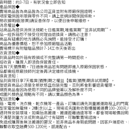
貨時間：約3-7日，有狀況會立即告知
產品保固◆
賣場商品皆為商品皆為公司正貨並附有原廠保固證明。
項家電保固年限與零件不同，請上官網詳閱保固條款。
易收據明細(發票)請妥善保存，以便日後申報維修。
消息權益◆
站商品為提供消保法規範七日鑑賞期,唯鑑賞期""並非試用期""，
品一經拆箱恕不接受任何理由退換貨，請務必注意！
商品有疑慮的地方請務必先詢問，能接受才訂購！
商品為優惠價格，恕不參加原廠贈品活動
賣場標示有附贈贈品預計7-14工作天後寄出
收貨須知◆
到貨品時如外箱有毀損或不完整請第一時間拒收，
經收貨，購買人即須負保管責任，
店有7天猶豫期，7日過後商品若有問題即進入原廠保固狀態，
品都需經原廠技師判定後再決定維修或換機。
換貨須知：
品到貨隔日享7天鑑賞(猶豫)期之權益【鑑賞(猶豫)期非試用期】，
理退貨商品必須是全新狀態且包裝完整，否則將會影響退貨權限。
網頁商品會因為使用不同的品牌螢幕以及解析度不同，
成圖片顏色呈現略有不同，請以實品顏色為準。
配送須知◆
箱、電視、洗衣機、乾衣機等…產品，訂購前請先測量搬運路程上的門寬
型家電如無電梯，2樓(含)以上，現場或先匯款收取樓層搬運費100~200元
遇特殊安裝環境，如需抬高搬運、搬運距離過遠等等，都會現場報價說明
不清楚測量方法或對商品尺寸有疑問，可聯繫賣場諮詢。
免造成購買後無法搬運的窘況，若非商品本身瑕疵問題，因客戶端拒收、
聯繫收取空趟費500-1200元，感謝配合。