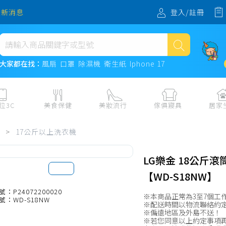
登入/註冊
最新消息
熱門搜尋
大家都在找：
風扇
口罩
除濕機
衛生紙
Iphone 17
風扇
口罩
位3C
美食保健
美妝流行
傢俱寢具
居家
除濕機
板、周邊
保健食品
美妝保養
收納
日用耗品
>
17公斤以上洗衣機
衛生紙
電子票券
流行配飾
傢俱、床墊
居家清潔
機
紙本票券
寢具
餐廚
Iphone 17
LG樂金 18公斤
水、飲料、沖泡
傢飾百貨
生活其他用
【WD-S18NW】
民生食材、烹飪調味
衛浴
成人用品🔞
號：P24072200020
※本商品正常為3至7個工
號：WD-S18NW
熟食、小吃、滷味
居家裝修
寵物飼料、
※配送時間以物流聯絡約
※偏遠地區及外島不送！
零食、果乾、肉乾
開運
※若您同意以上約定事項