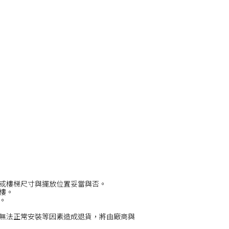
或樓梯尺寸與擺放位置妥當與否。
/樓。
。
無法正常安裝等因素造成退貨，將由廠商與