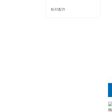
公
耗材配件
斤
以
上
洗
衣
機
保