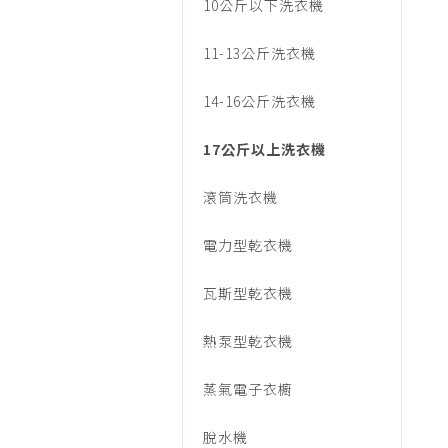
音/
10公斤以下洗衣機
烹調家電
廚房家電
11-13公斤洗衣機
洗
飲水、咖啡
14-16公斤洗衣機
美容家電
衣
生活家電
17公斤以上洗衣機
福利品專區
機、
滾筒洗衣機
電力型乾衣機
乾
瓦斯型乾衣機
衣
熱泵型乾衣機
蒸氣電子衣櫥
機/17
脫水機