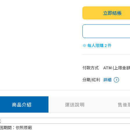
立即結帳
※ 每人限購 2 件
付款方式
ATM (上限金額 4
分期/紅利
詳細
商品介紹
運送說明
售後
固期間：依照原廠