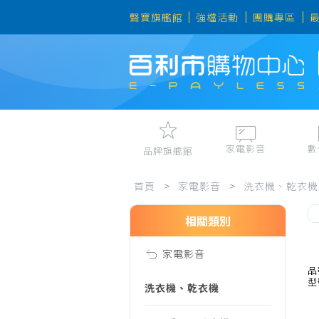
聲寶旗艦館
強檔活動
團購專區
家電影音
數
品牌旗艦館
家
視聽娛樂
手機、平
首頁
>
家電影音
>
洗衣機、乾衣機
冷暖空調
數位周邊
電冰箱、冷凍櫃
筆電、桌
相關類別
電
洗衣機、乾衣機
資訊周邊
家電影音
電風扇、電暖器
影
品
型
清淨機、除濕機
洗衣機、乾衣機
廚衛三機