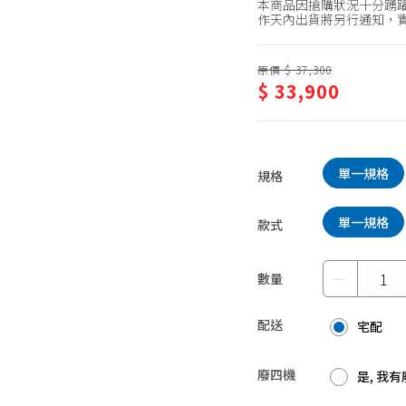
本商品因搶購狀況十分踴躍
蛋糕甜點、冰品
園藝植栽
作天內出貨將另行通知，
生鮮、蔬果 (免稅)
原價 $ 37,300
生鮮、蔬果 (應稅)
$ 33,900
單一規格
規格
單一規格
款式
－
數量
配送
宅配
廢四機
是, 我