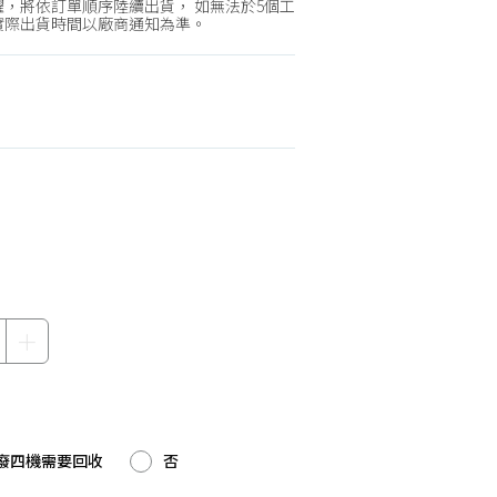
機車專區
，將依訂單順序陸續出貨， 如無法於5個工
實際出貨時間以廠商通知為準。
機車部品百貨
汽車百貨
＋
有廢四機需要回收
否