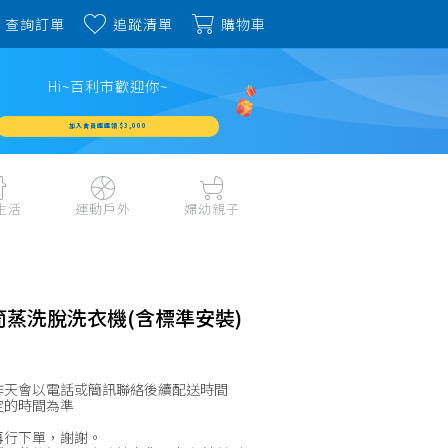
查詢訂單
追蹤清單
購物車
Hi~百利市歡迎你~
加入會員週週領 $3,000
生活
運動戶外
婦幼親子
戶外露營、登山用品
嬰幼成長、清潔日用
水上運動、潛水
哺育餐食、奶瓶奶嘴
旅行用品、行李箱、
書包、兒童生活用品
滾筒蒸洗脫洗衣機(含標準安裝)
雨具
品
外出用品
健身、運動器材
玩具、積木、拼圖
運動配件、護具
作天會以電話或簡訊聯絡後續配送時間
寵物用品
教具、童書、美勞
定的時間為準
自行車、電動車系列
家庭護理 、銀髮生活
再行下單，謝謝。