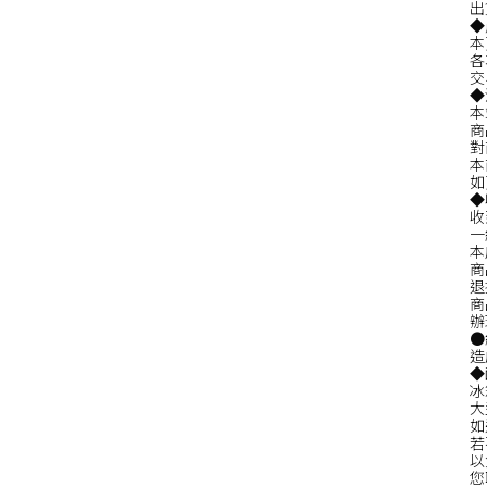
出
◆
本
各
交
◆
本
商
對
本
如
◆
收
一
本
商
退
商
辦
●
造
◆
冰
大
如
若
以
您