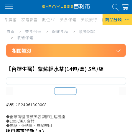
商品分類
品牌館
家電影音
數位3C
美食保健
美妝流行
傢俱寢具
居家
美
首頁
>
美食保健
>
保健食品
>
順暢窈窕
熱門搜尋
食
>
順暢保健
風扇
保
相關類別
口罩
健/
美食保健
保
除濕機
【台塑生醫】紫蘇輕水茶(14包/盒) 5盒/組
保健食品
健
衛生紙
順暢窈窕
食
Iphone 17
順暢保健
品/
代謝好幫手
品號：P24061800008
順
餐前阻斷
暢
◆循環調理 養顏美容 調節生理機能
◆100%漢方食材
餐後補救
窈
◆無糖、低熱量、無咖啡因
適用優惠活動 ( 4 )