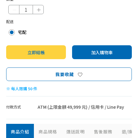
－
＋
配送
宅配
立即結帳
加入購物車
我要收藏
※ 每人限購 50 件
ATM (上限金額 49,999 元) / 信用卡 / Line Pay
付款方式
商品介紹
商品規格
運送說明
售後服務
退/換