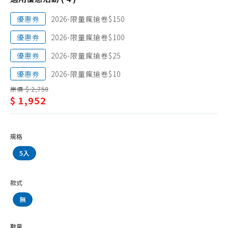
閃澱抗醣
窕/
孅飲代餐
優惠券
2026-限量瘋搶卷$150
順
優惠券
2026-限量瘋搶卷$100
暢
保
優惠券
2026-限量瘋搶卷$25
健
優惠券
2026-限量瘋搶卷$10
原價 $ 2,750
$ 1,952
規格
5入
款式
無
數量