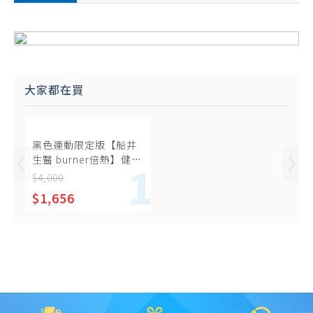
大家都在買
黑色運動限定版【船井
生醫 burner倍熱】健字
號極纖錠-黑金版15包x2
$4,000
盒 (共120錠)
$1,656