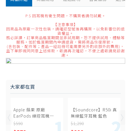
P.S 因耳機有衛生問題，不購買者請勿試戴。
【注意事項】
因商品為原廠一次性包裝，請確認型號後再購買，以免影響您的退
貨權益。
務必詳讀，訂單商品鑑賞期間並非試用期，恕不提供試用、體驗等
服務。如於鑑賞期間內申請退貨，需將商品恢復原狀。
(含包裝、配件等；產品一經註冊可能需要另外酌收額外的費用)，
且下單即視同同意上述條款，敬請再次確認，不便之處敬請見諒謝
謝。
大家都在買
Apple 蘋果 原廠
【Soundcore】R50i 真
EarPods 線控耳機
無線藍牙耳機 藍色
USB-C (A3046)
$590
$1,290