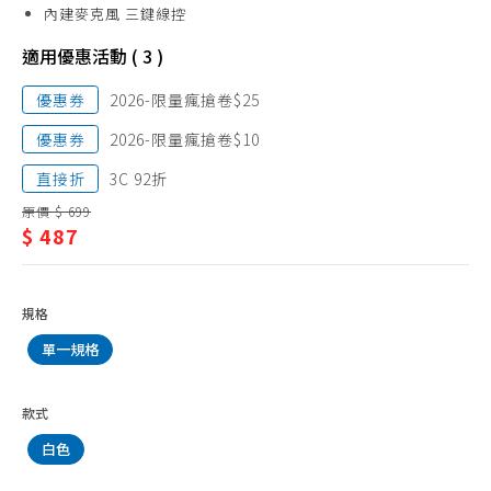
耳
內建麥克風 三鍵線控
機
適用優惠活動 ( 3 )
優惠券
2026-限量瘋搶卷$25
優惠券
2026-限量瘋搶卷$10
直接折
3C 92折
原價 $ 699
$ 487
規格
單一規格
款式
白色