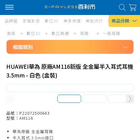
商品分類
品牌館
家電影音
數位3C
美食保健
美妝流行
傢俱寢具
居家
數
首頁
>
數位3C
>
數位周邊
>
耳機
>
一般耳機
熱門搜尋
位
相關類別
風扇
3C/
口罩
數位3C
數
HUAWEI華為 原廠AM116新版 全金屬半入耳式耳機
數位周邊
位
除濕機
3.5mm - 白色 (盒裝)
耳機
周
衛生紙
一般耳機
邊/
Iphone 17
耳
耳罩式耳機
機/
藍芽耳機
品號：P22072500643
型號：AM116
一
耳機專用配件
華為原廠 全金屬耳機
般
真無線藍芽耳機
半入耳式 3.5mm接口