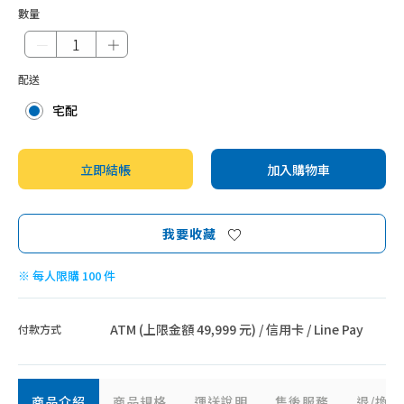
數量
－
＋
配送
宅配
立即結帳
加入購物車
我要收藏
※ 每人限購 100 件
ATM (上限金額 49,999 元) / 信用卡 / Line Pay
付款方式
商品介紹
商品規格
運送說明
售後服務
退/換