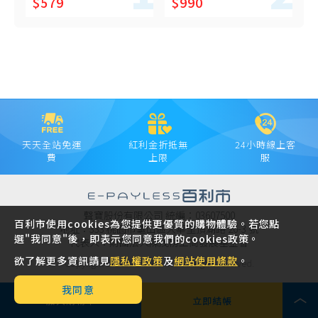
$579
$990
天天全站免運
紅利金折抵無
24小時線上客
費
上限
服
聲寶股份有限公司 統編：03607500
百利市使用cookies為您提供更優質的購物體驗。若您點
地址：333 桃園市龜山區大華里頂湖路 26-3 號
選"我同意"後，即表示您同意我們的cookies政策。
代表人：財團法人陳茂榜工商發展基金會
欲了解更多資訊請見
隱私權政策
及
網站使用條款
。
Copyright © 2021 SAMPO INC. All rights reserved.
我同意
加入購物車
立即結帳