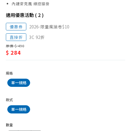
耳
內建麥克風 線控接掛
機
適用優惠活動 ( 2 )
優惠券
2026-限量瘋搶卷$10
直接折
3C 92折
原價 $ 490
$ 284
規格
單一規格
款式
單一規格
數量