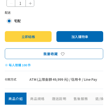
－
＋
配送
宅配
立即結帳
加入購物車
我要收藏
※ 每人限購 100 件
ATM (上限金額 49,999 元) / 信用卡 / Line Pay
付款方式
商品介紹
商品規格
運送說明
售後服務
退/換