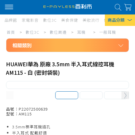
商品分類
品牌館
家電影音
數位3C
美食保健
美妝流行
傢俱寢具
居家
數
首頁
>
數位3C
>
數位周邊
>
耳機
>
一般耳機
熱門搜尋
位
相關類別
風扇
3C/
口罩
數位3C
數
HUAWEI華為 原廠 3.5mm 半入耳式線控耳機
數位周邊
位
除濕機
AM115 - 白 (密封袋裝)
耳機
周
衛生紙
一般耳機
邊/
Iphone 17
耳
耳罩式耳機
機/
藍芽耳機
品號：P22072500639
型號：AM115
一
耳機專用配件
3.5mm標準耳機插孔
般
真無線藍芽耳機
半入耳式 配戴舒適