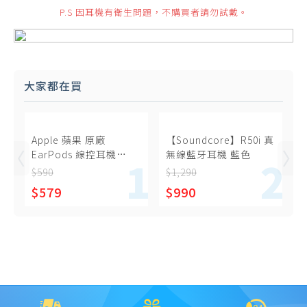
P.S 因耳機有衛生問題，不購買者請勿試戴。
大家都在買
Apple 蘋果 原廠
【Soundcore】R50i 真
EarPods 線控耳機
無線藍牙耳機 藍色
USB-C (A3046)
$590
$1,290
$579
$990