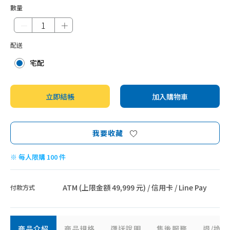
數量
－
＋
配送
宅配
立即結帳
加入購物車
我要收藏
※ 每人限購 100 件
ATM (上限金額 49,999 元) / 信用卡 / Line Pay
付款方式
商品介紹
商品規格
運送說明
售後服務
退/換