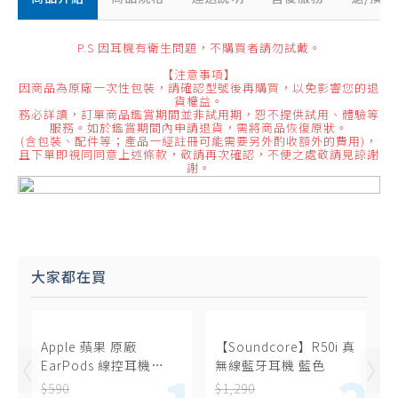
P.S 因耳機有衛生問題，不購買者請勿試戴。
【注意事項】
因商品為原廠一次性包裝，請確認型號後再購買，以免影響您的退
貨權益。
務必詳讀，訂單商品鑑賞期間並非試用期，恕不提供試用、體驗等
服務。如於鑑賞期間內申請退貨，需將商品恢復原狀。
(含包裝、配件等；產品一經註冊可能需要另外酌收額外的費用)，
且下單即視同同意上述條款，敬請再次確認，不便之處敬請見諒謝
謝。
大家都在買
Apple 蘋果 原廠
【Soundcore】R50i 真
EarPods 線控耳機
無線藍牙耳機 藍色
USB-C (A3046)
$590
$1,290