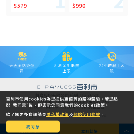
$579
$990
天天全站免運
紅利金折抵無
24小時線上客
費
上限
服
聲寶股份有限公司 統編：03607500
百利市使用cookies為您提供更優質的購物體驗。若您點
地址：333 桃園市龜山區大華里頂湖路 26-3 號
選"我同意"後，即表示您同意我們的cookies政策。
代表人：財團法人陳茂榜工商發展基金會
欲了解更多資訊請見
隱私權政策
及
網站使用條款
。
Copyright © 2021 SAMPO INC. All rights reserved.
我同意
加入購物車
立即結帳