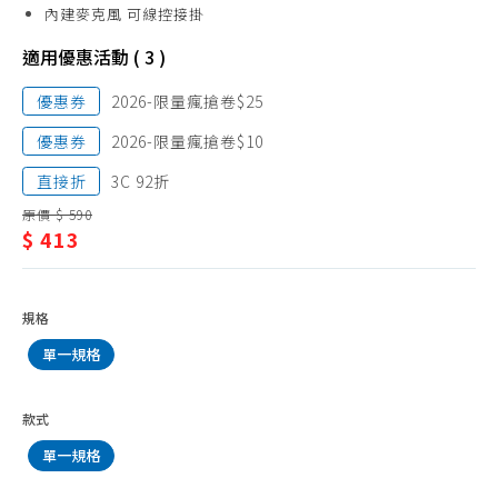
耳
內建麥克風 可線控接掛
機
適用優惠活動 ( 3 )
優惠券
2026-限量瘋搶卷$25
優惠券
2026-限量瘋搶卷$10
直接折
3C 92折
原價 $ 590
$ 413
規格
單一規格
款式
單一規格