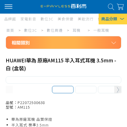
商品分類
品牌館
家電影音
數位3C
美食保健
美妝流行
傢俱寢具
居家
數
首頁
>
數位3C
>
數位周邊
>
耳機
>
一般耳機
熱門搜尋
位
相關類別
風扇
3C/
口罩
數位3C
數
HUAWEI華為 原廠AM115 半入耳式耳機 3.5mm -
數位周邊
位
除濕機
白 (盒裝)
耳機
周
衛生紙
一般耳機
邊/
Iphone 17
耳
耳罩式耳機
機/
藍芽耳機
品號：P22072500638
型號：AM115
一
耳機專用配件
華為原廠耳機 品質保證
般
真無線藍芽耳機
半入耳式 標準3.5mm