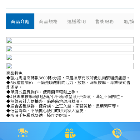
商品介紹
商品規格
運送說明
售後服務
退/換
商品特色
◆強力馬達高轉數3600轉/分鐘，深層按摩有效降低肌肉緊繃痠痛感。
◆6段檔位調節，不論是喚醒肌肉活力、放鬆、深度按摩、專業模式皆
能滿足。
◆單鍵式直覺操作，使用簡單輕鬆上手。
◆4款專業按摩頭(U型頭/小平頭/球型頭/子彈頭)，滿足不同部位。
◆無線設計方便攜帶，隨時隨地想用就用。
◆適合各種族群：健身族、上班久坐、家務勞動、長期開車等。
◆低音降噪，不須擔心使用時吵到家人室友。
◆防滑手把握感舒適，操作更輕鬆。