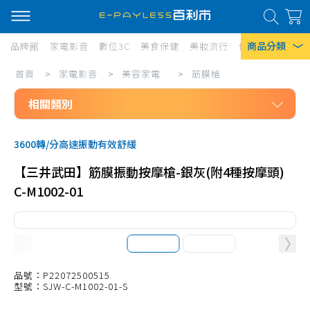
商品分類
品牌館
家電影音
數位3C
美食保健
美妝流行
傢俱寢具
居家
家
首頁
>
家電影音
>
美容家電
>
筋膜槍
熱門搜尋
電
相關類別
風扇
影
口罩
家電影音
音/
3600轉/分高速振動有效舒緩
美容家電
美
除濕機
【三井武田】筋膜振動按摩槍-銀灰(附4種按摩頭)
吹風機、配件
容
衛生紙
C-M1002-01
直/捲髮器
家
Iphone 17
電/
造型髮梳
筋
剪髮器、配件
膜
美體刀、修容(足)
品號：P22072500515
型號：SJW-C-M1002-01-S
槍
清潔、美顏、其他