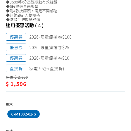
◆3600轉/分高速振動有效舒緩
電鬍刀、配件
◆6段變速自由調整
◆附4款按摩頭，滿足不同部位
電動牙刷、配件
◆無線設計方便攜帶
◆防滑手把握感舒適
沖牙機、配件
適用優惠活動 ( 4 )
按摩枕
優惠券
2026-限量瘋搶卷$100
筋膜槍
優惠券
2026-限量瘋搶卷$25
眼部、頭部按摩
優惠券
2026-限量瘋搶卷$10
肩頸、腰臀按摩
直接折
家電 95折(直接折)
腿部、足部按摩
原價 $ 2,280
$ 1,596
泡腳機
體重、體脂計
規格
C-M1002-01-S
款式