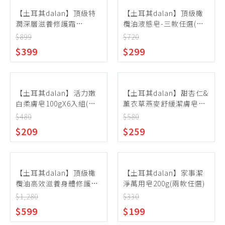
【土耳其dalan】頂級特
【土耳其dalan】頂級橄
潤深層滋養修護霜
欖油液態皂-三款任選(經
250ml(兩款任選)
典橄欖油/茉莉花/佛手柑)
$899
$720
(效期2026.10)
$399
$299
【土耳其dalan】活力嫩
【土耳其dalan】甜杏仁&
白柔膚皂100gX6入組(多
薰衣草燕麥舒緩潔膚皂
款任選)
115gX2入組(兩款任選)
$480
$580
$209
$259
【土耳其dalan】頂級橄
【土耳其dalan】家事潔
欖油高效滋養身體修護乳
淨萬用皂200g(兩款任選)
液&潤膚霜(任選)
$1,280
$330
$599
$199