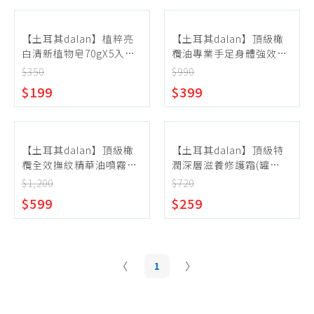
【土耳其dalan】植粹亮
【土耳其dalan】頂級橄
白清新植物皂70gX5入組
欖油專業手足身體強效修
(兩款任選)
護霜(罐狀)150ml
$350
$990
$199
$399
【土耳其dalan】頂級橄
【土耳其dalan】頂級特
欖全效撫紋精華油噴霧
潤深層滋養修護霜(罐
200ml(效期2027.02)
狀)150ml(兩款任選)
$1,200
$720
$599
$259
1