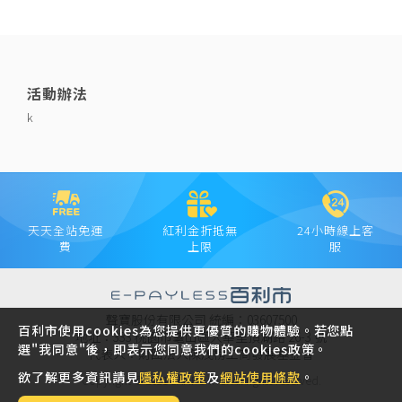
活動辦法
k
天天全站免運
紅利金折抵無
24小時線上客
費
上限
服
聲寶股份有限公司 統編：03607500
百利市使用cookies為您提供更優質的購物體驗。若您點
地址：333 桃園市龜山區大華里頂湖路 26-3 號
選"我同意"後，即表示您同意我們的cookies政策。
代表人：財團法人陳茂榜工商發展基金會
欲了解更多資訊請見
隱私權政策
及
網站使用條款
。
Copyright © 2021 SAMPO INC. All rights reserved.