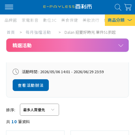
商品分類
品牌館
家電影音
數位3C
美食保健
美妝流行
傢俱寢具
居家
首頁
>
每月強檔活動
>
Dalan 迎夏好時光 單件51折起
熱門搜尋
Current:
精選活動
風扇
口罩
除濕機
活動時間 : 2026/05/06 14:01 - 2026/06/29 23:59
衛生紙
查看活動辦法
Iphone 17
排序:
共
10
筆資料